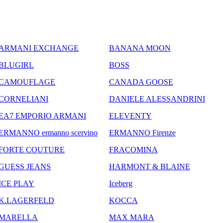
ARMANI EXCHANGE
BANANA MOON
BLUGIRL
BOSS
CAMOUFLAGE
CANADA GOOSE
CORNELIANI
DANIELE ALESSANDRINI
EA7 EMPORIO ARMANI
ELEVENTY
ERMANNO ermanno scervino
ERMANNO Firenze
FORTE COUTURE
FRACOMINA
GUESS JEANS
HARMONT & BLAINE
ICE PLAY
Iceberg
K.LAGERFELD
KOCCA
MARELLA
MAX MARA