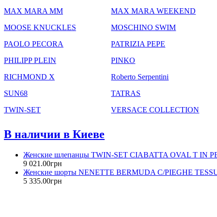
MAX MARA MM
MAX MARA WEEKEND
MOOSE KNUCKLES
MOSCHINO SWIM
PAOLO PECORA
PATRIZIA PEPE
PHILIPP PLEIN
PINKO
RICHMOND X
Roberto Serpentini
SUN68
TATRAS
TWIN-SET
VERSACE COLLECTION
В наличии в Киеве
Женские шлепанцы TWIN-SET CIABATTA OVAL T IN 
9 021
.
00
грн
Женские шорты NENETTE BERMUDA C/PIEGHE TES
5 335
.
00
грн