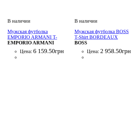
Мужская футболка
Мужская футболка BOSS
EMPORIO ARMANI T-
T-Shirt BORDEAUX
SHIRT BIANCO
EMPORIO ARMANI
BOSS
6 159
.
50
грн
2 958
.
50
грн
Цена:
Цена: