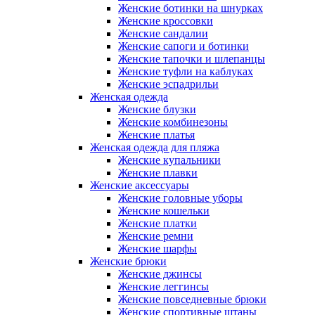
Женские ботинки на шнурках
Женские кроссовки
Женские сандалии
Женские сапоги и ботинки
Женские тапочки и шлепанцы
Женские туфли на каблуках
Женские эспадрильи
Женская одежда
Женские блузки
Женские комбинезоны
Женские платья
Женская одежда для пляжа
Женские купальники
Женские плавки
Женские аксессуары
Женские головные уборы
Женские кошельки
Женские платки
Женские ремни
Женские шарфы
Женские брюки
Женские джинсы
Женские леггинсы
Женские повседневные брюки
Женские спортивные штаны