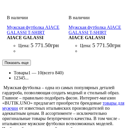
Мужская футболка AIACE
Мужская футболка AIACE
GALASSI T-SHIRT
GALASSI T-SHIRT
AIACE GALASSI
AIACE GALASSI
5 771
.
50
грн
5 771
.
50
грн
Цена:
Цена:
Показать еще
Товары
1 —
10
(всего 840)
1
2
3
4
5
...
Мужская футболка – одна из самых популярных деталей
гардероба, позволяющая создать модный и стильный образ.
Главное – правильно подобрать фасон. Интернет-магазин
«BUTIK.UNO» предлагает приобрести брендовые
товары для
мужчин
от известных итальянских производителей по
адекватным ценам. В ассортименте – исключительно
оригинальные товары безупречного качества. В том числе -
итальянские мужские футболки всевозможных моделей.