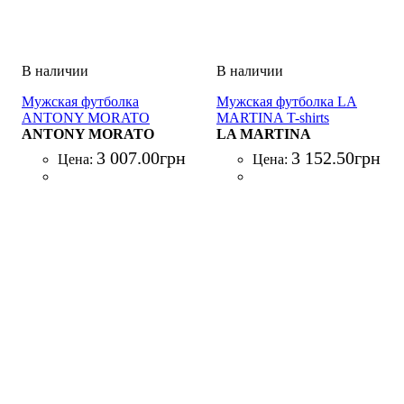
Мужская футболка
Мужская футболка LA
ANTONY MORATO
MARTINA T-shirts
MAGLIA CALATA
ANTONY MORATO
BIANCO
LA MARTINA
VERDE
3 007
.
00
грн
3 152
.
50
грн
Цена:
Цена: