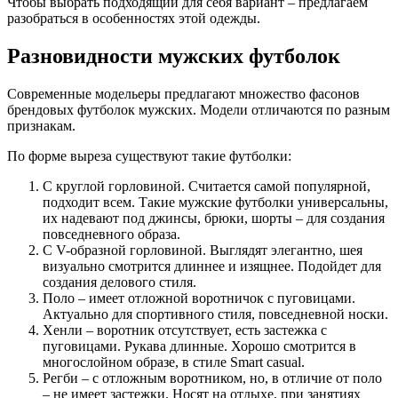
Чтобы выбрать подходящий для себя вариант – предлагаем
разобраться в особенностях этой одежды.
Разновидности мужских футболок
Современные модельеры предлагают множество фасонов
брендовых футболок мужских. Модели отличаются по разным
признакам.
По форме выреза существуют такие футболки:
С круглой горловиной. Считается самой популярной,
подходит всем. Такие мужские футболки универсальны,
их надевают под джинсы, брюки, шорты – для создания
повседневного образа.
С V-образной горловиной. Выглядят элегантно, шея
визуально смотрится длиннее и изящнее. Подойдет для
создания делового стиля.
Поло – имеет отложной воротничок с пуговицами.
Актуально для спортивного стиля, повседневной носки.
Хенли – воротник отсутствует, есть застежка с
пуговицами. Рукава длинные. Хорошо смотрится в
многослойном образе, в стиле Smart casual.
Регби – с отложным воротником, но, в отличие от поло
– не имеет застежки. Носят на отдыхе, при занятиях