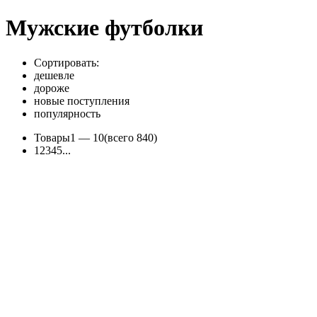
Мужские футболки
Сортировать:
дешевле
дороже
новые поступления
популярность
Товары
1 —
10
(всего 840)
1
2
3
4
5
...