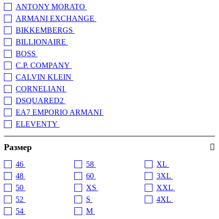
ANTONY MORATO
(50)
ARMANI EXCHANGE
(60)
BIKKEMBERGS
(79)
BILLIONAIRE
(1)
BOSS
(36)
C.P. COMPANY
(41)
CALVIN KLEIN
(16)
CORNELIANI
(16)
DSQUARED2
(1)
EA7 EMPORIO ARMANI
(63)
ELEVENTY
(10)
EMPORIO ARMANI
(65)
Размер
ERMENEGILDO ZEGNA
(1)
ESEMPLARE
(1)
46
58
XL
(2)
(12)
(620)
ETRO
(30)
48
60
3XL
(20)
(2)
(204)
GCDS
(20)
50
XS
XXL
(22)
(2)
(555)
GUESS JEANS
(23)
52
S
4XL
(22)
(378)
(1)
HARMONT & BLAINE
(7)
54
M
(25)
(599)
HUGO BOSS
(15)