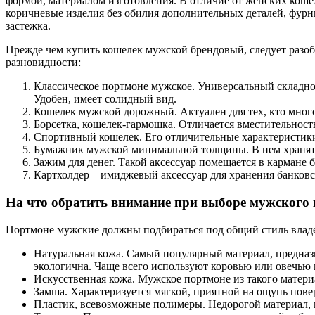
формой, материалом изготовления. В отличие от женских коше
коричневые изделия без обилия дополнительных деталей, фурн
застежка.
Прежде чем купить кошелек мужской брендовый, следует разо
разновидности:
Классическое портмоне мужское. Универсальный складно
Удобен, имеет солидный вид.
Кошелек мужской дорожный. Актуален для тех, кто много
Борсетка, кошелек-гармошка. Отличается вместительнос
Спортивный кошелек. Его отличительные характеристик
Бумажник мужской минимальной толщины. В нем хранят 
Зажим для денег. Такой аксессуар помещается в кармане б
Картхолдер – имиджевый аксессуар для хранения банковс
На что обратить внимание при выборе мужского
Портмоне мужские должны подбираться под общий стиль владел
Натуральная кожа. Самый популярный материал, предназ
экологична. Чаще всего используют коровью или овечью к
Искусственная кожа. Мужское портмоне из такого матери
Замша. Характеризуется мягкой, приятной на ощупь пове
Пластик, всевозможные полимеры. Недорогой материал, н