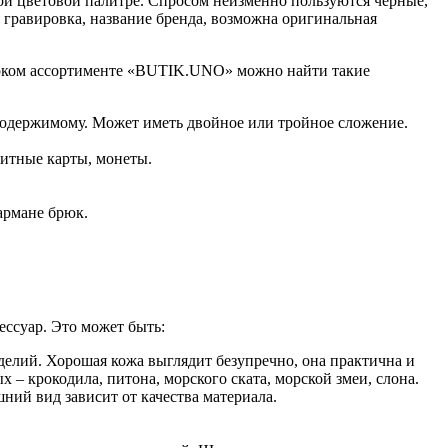
ой цветовой палитре. Спросом неизменно пользуются черные,
 гравировка, название бренда, возможна оригинальная
ироком ассортименте «BUTIK.UNO» можно найти такие
содержимому. Может иметь двойное или тройное сложение.
дитные карты, монеты.
армане брюк.
ессуар. Это может быть:
елий. Хорошая кожа выглядит безупречно, она практична и
– крокодила, питона, морского ската, морской змеи, слона.
ний вид зависит от качества материала.