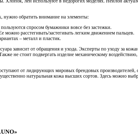
ы. Хлопок, лен используют в недорогих моделях. Нейлон акту
, нужно обратить внимание на элементы:
 пользуются спросом бумажники вовсе без застежки.
Ее можно расстегивать/застегивать легким движением пальцев.
риантах – металл и пластик.
суара зависит от обращения и ухода. Эксперты по уходу за ко
 Также не стоит подвергать изделие механическому воздействию
оступают от лидирующих мировых брендовых производителей, 
ущественно натуральная кожа высших сортов. Здесь можно выбр
K.UNO»