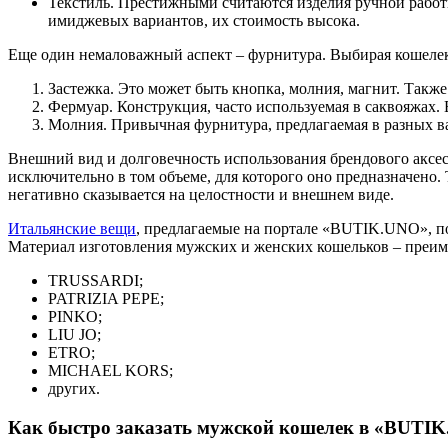
Текстиль. Престижными считаются изделия ручной работ
имиджевых вариантов, их стоимость высока.
Еще один немаловажный аспект – фурнитура. Выбирая кошелек
Застежка. Это может быть кнопка, молния, магнит. Также
Фермуар. Конструкция, часто используемая в саквояжах. 
Молния. Привычная фурнитура, предлагаемая в разных ва
Внешний вид и долговечность использования брендового аксес
исключительно в том объеме, для которого оно предназначено.
негативно сказывается на целостности и внешнем виде.
Итальянские вещи
, предлагаемые на портале «BUTIK.UNO», п
Материал изготовления мужских и женских кошельков – преим
TRUSSARDI;
PATRIZIA PEPE;
PINKO;
LIU JO;
ETRO;
MICHAEL KORS;
других.
Как быстро заказать мужской кошелек в «BUTI