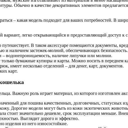
льков, мужские изготавливают из материалов в менее насыщенн
итуры. Обычно в качестве декоративных элементов предлагается
браться – какая модель подходит для ваших потребностей. В ш
й вариант, легко открывающийся и предоставляющий доступ к 
 путешествует. В таком аксессуаре помещаются документы, кре
тью и наличием застежек-молний, обеспечивающих безопасность.
и – водонепроницаемость, наличие липучки или молнии.
только бумажные купюры и карты. Можно носить в переднем к
рюк, имеет несколько отделений – для денег, карт, документов.
ких карт.
 кошелька
ьца. Важную роль играет материал, из которого изготовлен акс
наченный для пошива качественных, долговечных, статусных изд
ожу. Дорогие модели могут быть из кожи экзотических животных 
ала стоит значительно дешевле, срок эксплуатации меньше. Внеш
рхностью. Выглядит дорого и эффектно.
о изделия из него износостойкие.