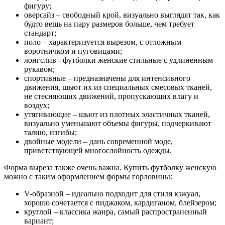
фигуру;
оверсайз – свободный крой, визуально выглядят так, как
будто вещь на пару размеров больше, чем требует
стандарт;
поло – характеризуется вырезом, с отложным
воротничком и пуговицами;
лонгслив - футболки женские стильные с удлиненным
рукавом;
спортивные – предназначены для интенсивного
движения, шьют их из специальных смесовых тканей,
не стесняющих движений, пропускающих влагу и
воздух;
утягивающие – шьют из плотных эластичных тканей,
визуально уменьшают объемы фигуры, подчеркивают
талию, изгибы;
двойные модели – дань современной моде,
приветствующей многослойность одежды.
Форма выреза также очень важна. Купить футболку женскую
можно с таким оформлением формы горловины:
V-образной – идеально подходит для стиля кэжуал,
хорошо сочетается с пиджаком, кардиганом, блейзером;
круглой – классика жанра, самый распространенный
вариант;