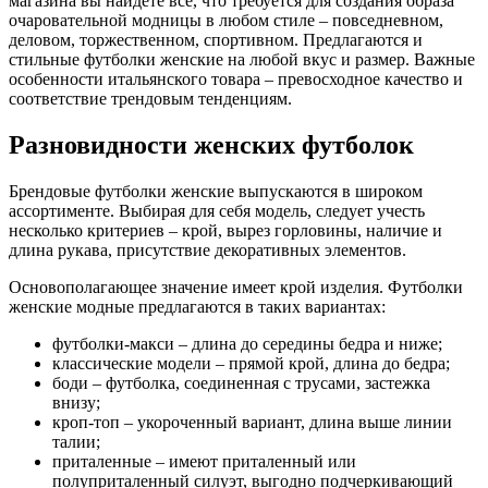
магазина вы найдете все, что требуется для создания образа
очаровательной модницы в любом стиле – повседневном,
деловом, торжественном, спортивном. Предлагаются и
стильные футболки женские на любой вкус и размер. Важные
особенности итальянского товара – превосходное качество и
соответствие трендовым тенденциям.
Разновидности женских футболок
Брендовые футболки женские выпускаются в широком
ассортименте. Выбирая для себя модель, следует учесть
несколько критериев – крой, вырез горловины, наличие и
длина рукава, присутствие декоративных элементов.
Основополагающее значение имеет крой изделия. Футболки
женские модные предлагаются в таких вариантах:
футболки-макси – длина до середины бедра и ниже;
классические модели – прямой крой, длина до бедра;
боди – футболка, соединенная с трусами, застежка
внизу;
кроп-топ – укороченный вариант, длина выше линии
талии;
приталенные – имеют приталенный или
полуприталенный силуэт, выгодно подчеркивающий