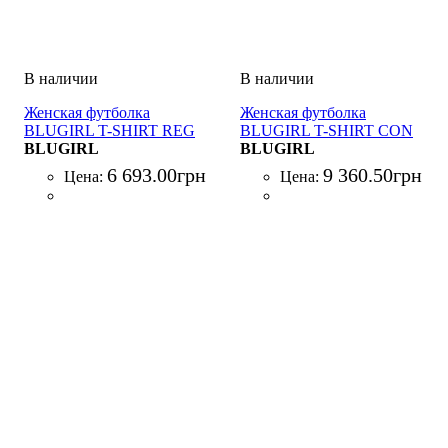
Женская футболка
Женская футболка
BLUGIRL T-SHIRT REG
BLUGIRL T-SHIRT CON
COTONE C/COLLANA
BLUGIRL
PATCH RICAMATI NERO
BLUGIRL
NERO
6 693
.
00
грн
9 360
.
50
грн
Цена:
Цена: