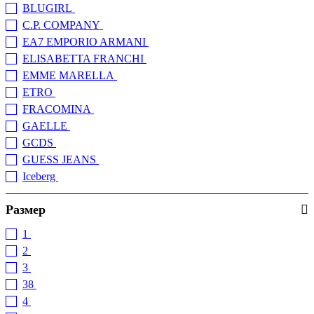
BLUGIRL
(14)
C.P. COMPANY
(1)
EA7 EMPORIO ARMANI
(18)
ELISABETTA FRANCHI
(50)
EMME MARELLA
(1)
ETRO
(5)
FRACOMINA
(26)
GAELLE
(2)
GCDS
(1)
GUESS JEANS
(11)
Iceberg
(1)
K.LAGERFELD
(6)
Размер
KOCCA
(8)
LIU JO
(176)
1
(18)
LOVE MOSCHINO
(11)
2
(16)
MARELLA
(13)
3
(6)
MAX MARA
(1)
38
(54)
MICHAEL MICHAEL KORS
(3)
4
(3)
MOSCHINO UNDERWEAR
(1)