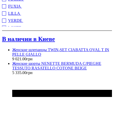
FUXIA
(1)
LILLA
(8)
VERDE
(10)
WHITE
(1)
БЕЖЕВЫЙ
(5)
В наличии в Киеве
В ПОЛОСКУ
(1)
ГОЛУБОЙ
(5)
Женские шлепанцы TWIN-SET CIABATTA OVAL T IN
PELLE GIALLO
ЖЕЛТЫЙ
(9)
9 021
.
00
грн
КОРАЛЛОВЫЙ
Женские шорты NENETTE BERMUDA C/PIEGHE
(2)
TESSUTO RASATELLO COTONE BEIGE
КРАСНЫЙ
(1)
5 335
.
00
грн
ОРАНЖЕВЫЙ
(2)
ПУДРОВЫЙ
(1)
РОЗОВЫЙ
(26)
СВЕТЛО БЕЖЕВЫЙ
(10)
СВЕТЛО ГОЛУБОЙ
(3)
СЕРЕБРИСТЫЙ
(2)