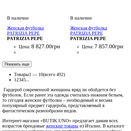
Женская футболка
Женская футболка
PATRIZIA PEPE
PATRIZIA PEPE
MAGLIA/KNIT BICOLOR
PATRIZIA PEPE
MAGLIA/KNIT
PATRIZIA PEPE
ARGENTO
8 827
.
00
грн
7 857
.
00
грн
Цена:
Цена:
Показать еще
Товары
1 —
10
(всего 492)
1
2
3
4
5
...
Гардероб современной женщины вряд ли обойдется без
футболок. Если ранее эта одежда считалась нижним бельем,
то сегодня женские футболки – необходимый и весьма
популярный предмет гардероба, представляемый в
фантастическом разнообразии видов.
Интернет-магазин «BUTIK.UNO» предлагает дамам всех
возрастов брендовые
женские товары
из Италии. В каталоге