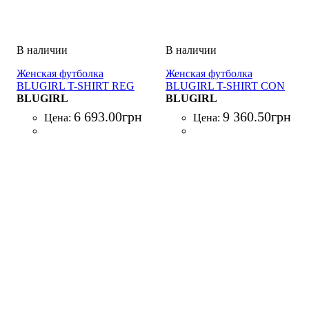
Женская футболка
Женская футболка
BLUGIRL T-SHIRT REG
BLUGIRL T-SHIRT CON
COTONE C/COLLANA
BLUGIRL
PATCH RICAMATI
BLUGIRL
BIANCO
BIANCO
6 693
.
00
грн
9 360
.
50
грн
Цена:
Цена: