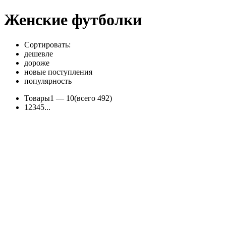
Женские футболки
Сортировать:
дешевле
дороже
новые поступления
популярность
Товары
1 —
10
(всего 492)
1
2
3
4
5
...