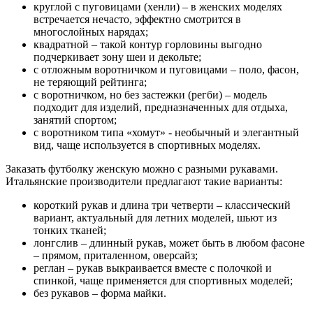
круглой с пуговицами (хенли) – в женских моделях
встречается нечасто, эффектно смотрится в
многослойных нарядах;
квадратной – такой контур горловины выгодно
подчеркивает зону шеи и декольте;
с отложным воротничком и пуговицами – поло, фасон,
не теряющий рейтинга;
с воротничком, но без застежки (регби) – модель
подходит для изделий, предназначенных для отдыха,
занятий спортом;
с воротником типа «хомут» - необычный и элегантный
вид, чаще используется в спортивных моделях.
Заказать футболку женскую можно с разными рукавами.
Итальянские производители предлагают такие варианты:
короткий рукав и длина три четверти – классический
вариант, актуальный для летних моделей, шьют из
тонких тканей;
лонгслив – длинный рукав, может быть в любом фасоне
– прямом, приталенном, оверсайз;
реглан – рукав выкраивается вместе с полочкой и
спинкой, чаще применяется для спортивных моделей;
без рукавов – форма майки.