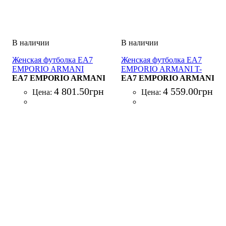
Женская футболка EA7
Женская футболка EA7
EMPORIO ARMANI
EMPORIO ARMANI T-
POLO SHIRT NERO
EA7 EMPORIO ARMANI
SHIRT NERO
EA7 EMPORIO ARMANI
4 801
.
50
грн
4 559
.
00
грн
Цена:
Цена: