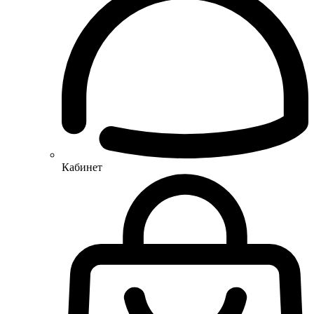
Кабинет