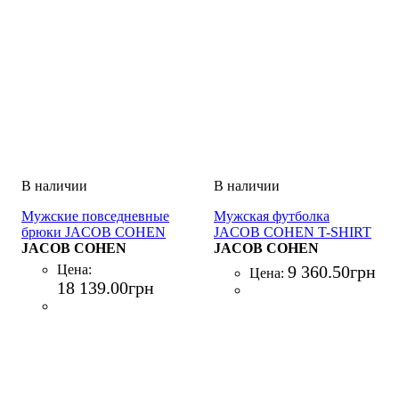
Мужские повседневные
Мужская футболка
брюки JACOB COHEN
JACOB COHEN T-SHIRT
PANTALONE LOW
JACOB COHEN
GIROCOLLO COSTINA +
JACOB COHEN
CARROT FIT DANIEL
TASCHINO NERO
Цена:
9 360
.
50
грн
Цена:
TAUPE
18 139
.
00
грн