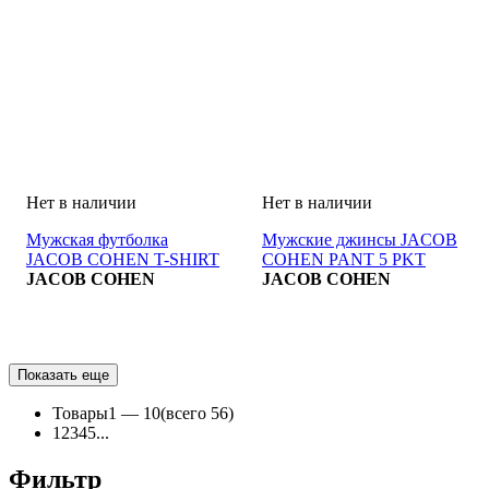
Мужская футболка
Мужские джинсы JACOB
JACOB COHEN T-SHIRT
COHEN PANT 5 PKT
GIROCOLLO COSTINA +
JACOB COHEN
SLIM FIT BARD BLU
JACOB COHEN
TASCHINO AZZURRO
DENIM
Показать еще
Товары
1 —
10
(всего 56)
1
2
3
4
5
...
Фильтр