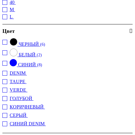
40
(5)
M
(22)
L
(20)
XL
(21)
Цвет
3XL
(2)
XXL
(15)
ЧЕРНЫЙ
(6)
БЕЛЫЙ
(2)
СИНИЙ
(8)
DENIM
(2)
TAUPE
(1)
VERDE
(2)
ГОЛУБОЙ
(1)
КОРИЧНЕВЫЙ
(3)
СЕРЫЙ
(5)
СИНИЙ DENIM
(26)