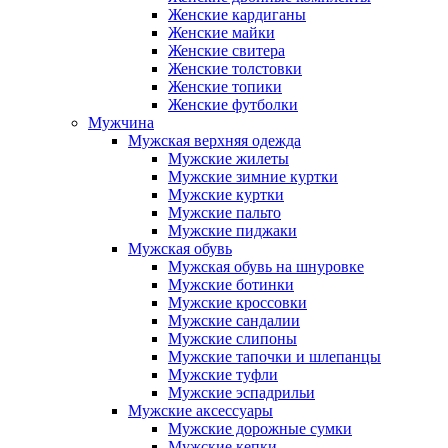
Женские кардиганы
Женские майки
Женские свитера
Женские толстовки
Женские топики
Женские футболки
Мужчина
Мужская верхняя одежда
Мужские жилеты
Мужские зимние куртки
Мужские куртки
Мужские пальто
Мужские пиджаки
Мужская обувь
Мужская обувь на шнуровке
Мужские ботинки
Мужские кроссовки
Мужские сандалии
Мужские слипоны
Мужские тапочки и шлепанцы
Мужские туфли
Мужские эспадрильи
Мужские аксессуары
Мужские дорожные сумки
Мужские кепки