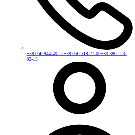
+38 050 844-49-12
+38 050 518-27-00
+39 380 123-
82-13