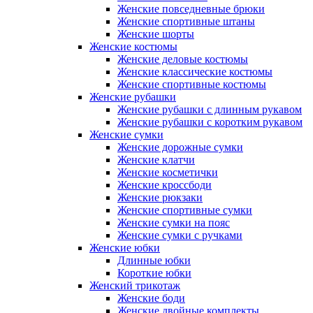
Женские повседневные брюки
Женские спортивные штаны
Женские шорты
Женские костюмы
Женские деловые костюмы
Женские классические костюмы
Женские спортивные костюмы
Женские рубашки
Женские рубашки с длинным рукавом
Женские рубашки с коротким рукавом
Женские сумки
Женские дорожные сумки
Женские клатчи
Женские косметички
Женские кроссбоди
Женские рюкзаки
Женские спортивные сумки
Женские сумки на пояс
Женские сумки с ручками
Женские юбки
Длинные юбки
Короткие юбки
Женский трикотаж
Женские боди
Женские двойные комплекты