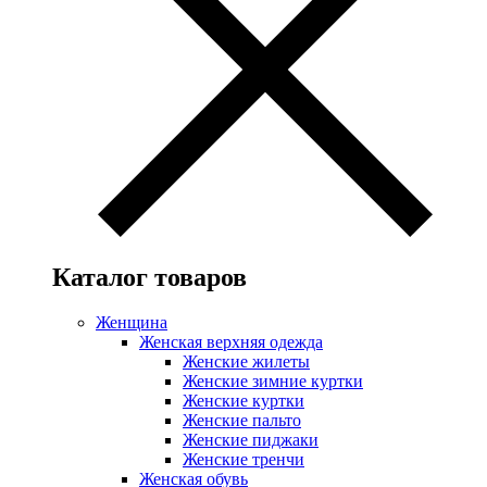
Каталог товаров
Женщина
Женская верхняя одежда
Женские жилеты
Женские зимние куртки
Женские куртки
Женские пальто
Женские пиджаки
Женские тренчи
Женская обувь