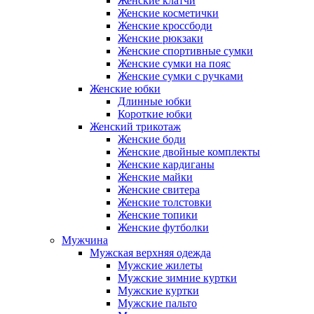
Женские клатчи
Женские косметички
Женские кроссбоди
Женские рюкзаки
Женские спортивные сумки
Женские сумки на пояс
Женские сумки с ручками
Женские юбки
Длинные юбки
Короткие юбки
Женский трикотаж
Женские боди
Женские двойные комплекты
Женские кардиганы
Женские майки
Женские свитера
Женские толстовки
Женские топики
Женские футболки
Мужчина
Мужская верхняя одежда
Мужские жилеты
Мужские зимние куртки
Мужские куртки
Мужские пальто