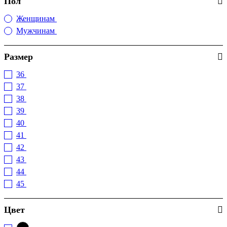
Пол
Женщинам
(2)
Мужчинам
(7)
Размер
36
(2)
37
(2)
38
(2)
39
(2)
40
(8)
41
(9)
42
(6)
43
(7)
44
(7)
45
(7)
Цвет