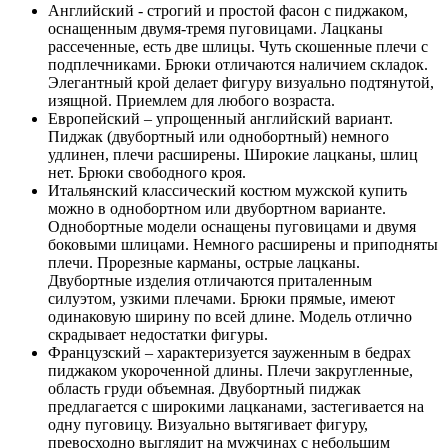
Английский - строгий и простой фасон с пиджаком,
оснащенным двумя-тремя пуговицами. Лацканы
рассеченные, есть две шлицы. Чуть скошенные плечи с
подплечниками. Брюки отличаются наличием складок.
Элегантный крой делает фигуру визуально подтянутой,
изящной. Приемлем для любого возраста.
Европейский – упрощенный английский вариант.
Пиджак (двубортный или однобортный) немного
удлинен, плечи расширены. Широкие лацканы, шлиц
нет. Брюки свободного кроя.
Итальянский классический костюм мужской купить
можно в однобортном или двубортном варианте.
Однобортные модели оснащены пуговицами и двумя
боковыми шлицами. Немного расширены и приподняты
плечи. Прорезные карманы, острые лацканы.
Двубортные изделия отличаются приталенным
силуэтом, узкими плечами. Брюки прямые, имеют
одинаковую ширину по всей длине. Модель отлично
скрадывает недостатки фигуры.
Французский – характеризуется зауженным в бедрах
пиджаком укороченной длины. Плечи закругленные,
область груди объемная. Двубортный пиджак
предлагается с широкими лацканами, застегивается на
одну пуговицу. Визуально вытягивает фигуру,
превосходно выглядит на мужчинах с небольшим