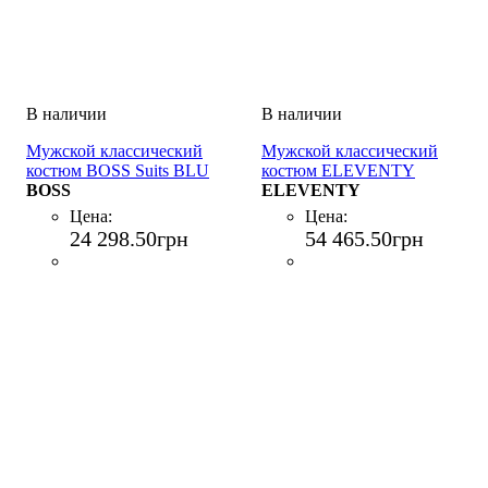
Мужской классический
Мужской классический
костюм BOSS Suits BLU
костюм ELEVENTY
BOSS
DOUBLE BREASTED
ELEVENTY
SUIT PENCES PANTS
Цена:
Цена:
BLU
24 298
.
50
грн
54 465
.
50
грн