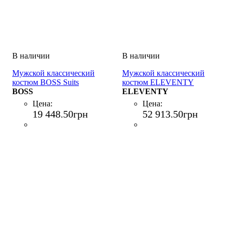
Мужской классический
Мужской классический
костюм BOSS Suits
костюм ELEVENTY
VERDE
BOSS
SINGLE BREASTED
ELEVENTY
SUIT PENCES PANTS
Цена:
Цена:
GRIGIO
19 448
.
50
грн
52 913
.
50
грн