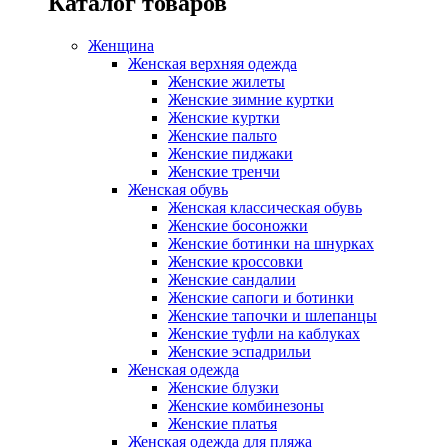
Каталог товаров
Женщина
Женская верхняя одежда
Женские жилеты
Женские зимние куртки
Женские куртки
Женские пальто
Женские пиджаки
Женские тренчи
Женская обувь
Женская классическая обувь
Женские босоножки
Женские ботинки на шнурках
Женские кроссовки
Женские сандалии
Женские сапоги и ботинки
Женские тапочки и шлепанцы
Женские туфли на каблуках
Женские эспадрильи
Женская одежда
Женские блузки
Женские комбинезоны
Женские платья
Женская одежда для пляжа