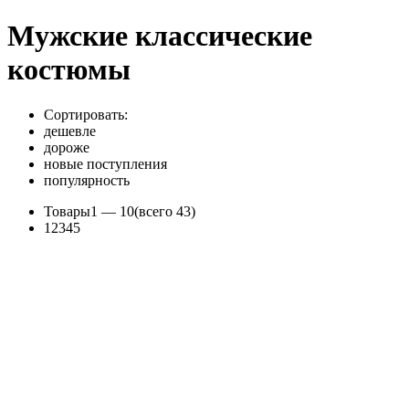
Мужские классические
костюмы
Сортировать:
дешевле
дороже
новые поступления
популярность
Товары
1 —
10
(всего 43)
1
2
3
4
5