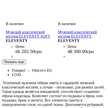
Мужской классический
Мужской классический
костюм ELEVENTY SOFT
костюм ELEVENTY
SUIT PANT JOGGER
ELEVENTY
SINGLE BREASTED
ELEVENTY
BLU DENIM
SUIT PENCES PANTS
Цена:
Цена:
BLU
66 202
.
50
грн
48 500
.
00
грн
Показать еще
Товары
1 —
10
(всего 43)
1
2
3
4
5
Успешный мужчина обязан иметь в гардеробе мужской
классический костюм, а лучше – несколько, для разных целей.
Такая одежда является имиджевой, способствует созданию
образа владельца. Комплект состоит из пиджака и брюк, или
пиджака, брюк и жилета. Все элементы сшиты в
определенном стиле, из одной ткани. Дополняется рубашкой,