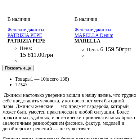
Женские джинсы
Женские джинсы
PATRIZIA PEPE
MARELLA Denim
PANTALONI/TROUSERS
PATRIZIA PEPE
trouser BLU DENIM
MARELLA
BLU DENIM
Цена:
6 159
.
50
грн
Цена:
15 811
.
00
грн
Показать еще
Товары
1 —
10
(всего 138)
1
2
3
4
5
...
Джинсы настолько уверенно вошли в нашу жизнь, что трудно
себе представить человека, у которого нет хотя бы одной
пары. Джинсы женские — это предмет гардероба, который
может быть уместен практически в любой ситуации. Более
практичных, удобных, и эстетически привлекательных брюк с
аналогичным разнообразием фасонов, фактур, моделей и
дизайнерских решений — не существует.