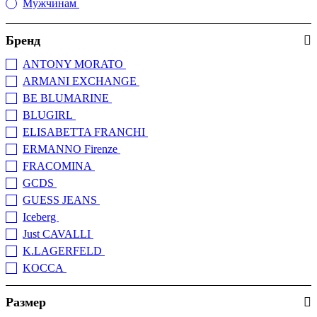
Мужчинам
(2)
Бренд
ANTONY MORATO
(1)
ARMANI EXCHANGE
(6)
BE BLUMARINE
(1)
BLUGIRL
(1)
ELISABETTA FRANCHI
(11)
ERMANNO Firenze
(1)
FRACOMINA
(6)
GCDS
(1)
GUESS JEANS
(10)
Iceberg
(1)
Just CAVALLI
(1)
K.LAGERFELD
(3)
KOCCA
(1)
LIU JO
(39)
Размер
LOVE MOSCHINO
(7)