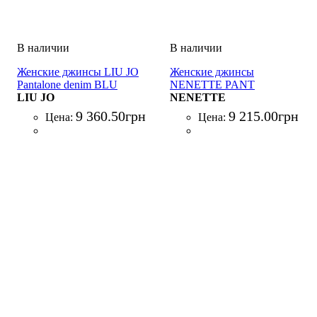
Женские джинсы LIU JO
Женские джинсы
Pantalone denim BLU
NENETTE PANT
DENIM
LIU JO
REGULAR DENIM
NENETTE
COMFORT BLU DENIM
9 360
.
50
грн
9 215
.
00
грн
Цена:
Цена: