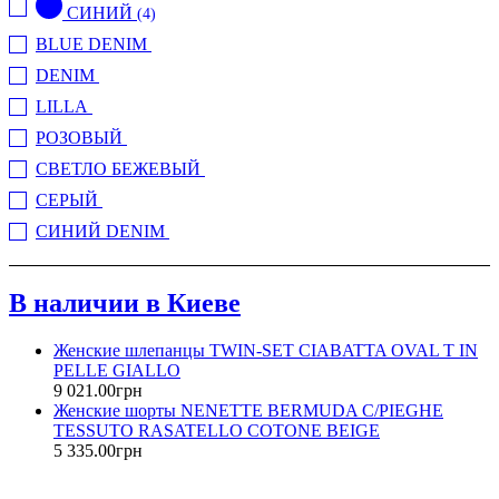
СИНИЙ
(4)
46
(8)
BLUE DENIM
(1)
48
(4)
DENIM
50
(5)
(1)
6
(2)
LILLA
(1)
8
(1)
РОЗОВЫЙ
(1)
XS
(2)
СВЕТЛО БЕЖЕВЫЙ
(3)
S
(2)
СЕРЫЙ
(4)
M
(2)
СИНИЙ DENIM
(88)
L
(1)
XL
(1)
В наличии в Киеве
Женские шлепанцы TWIN-SET CIABATTA OVAL T IN
PELLE GIALLO
9 021
.
00
грн
Женские шорты NENETTE BERMUDA C/PIEGHE
TESSUTO RASATELLO COTONE BEIGE
5 335
.
00
грн