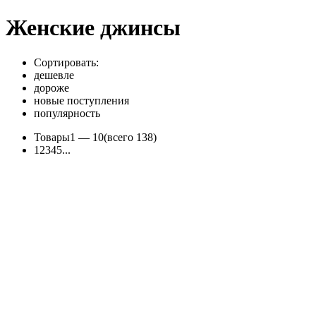
Женские джинсы
Сортировать:
дешевле
дороже
новые поступления
популярность
Товары
1 —
10
(всего 138)
1
2
3
4
5
...