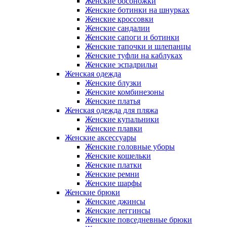
Женские босоножки
Женские ботинки на шнурках
Женские кроссовки
Женские сандалии
Женские сапоги и ботинки
Женские тапочки и шлепанцы
Женские туфли на каблуках
Женские эспадрильи
Женская одежда
Женские блузки
Женские комбинезоны
Женские платья
Женская одежда для пляжа
Женские купальники
Женские плавки
Женские аксессуары
Женские головные уборы
Женские кошельки
Женские платки
Женские ремни
Женские шарфы
Женские брюки
Женские джинсы
Женские леггинсы
Женские повседневные брюки