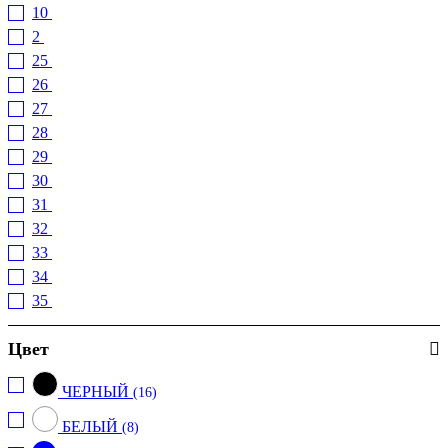
MARELLA
(8)
10
(1)
MICHAEL MICHAEL KORS
(2)
2
(2)
NENETTE
(4)
25
(70)
PATRIZIA PEPE
(4)
26
(96)
PHILIPP PLEIN
(3)
27
(84)
PINKO
(23)
28
(85)
PT TORINO
(1)
29
(87)
TWIN-SET
(3)
30
(57)
31
(34)
32
(19)
33
(3)
34
(1)
35
(1)
36
(2)
Цвет
38
(10)
4
(1)
ЧЕРНЫЙ
(16)
40
(12)
42
(14)
БЕЛЫЙ
(8)
44
(11)