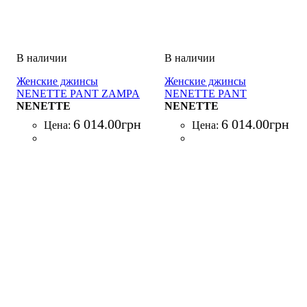
Женские джинсы
Женские джинсы
NENETTE PANT ZAMPA
NENETTE PANT
DENIM SUPERSTRETCH
NENETTE
CIGARETTE DENIM
NENETTE
BLU
SUPERSTRETCH BLU
6 014
.
00
грн
6 014
.
00
грн
Цена:
Цена: