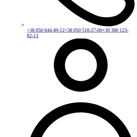
+38 050 844-49-12
+38 050 518-27-00
+39 380 123-
82-13