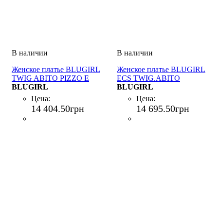
Женское платье BLUGIRL
Женское платье BLUGIRL
TWIG ABITO PIZZO E
ECS TWIG.ABITO
JERSEY RICA NERO
BLUGIRL
MAGLIA APPL.ROS
BLUGIRL
BIANCO
Цена:
Цена:
14 404
.
50
грн
14 695
.
50
грн