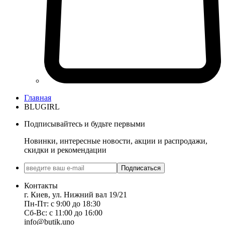
Главная
BLUGIRL
Подписывайтесь и будьте первыми
Новинки, интересные новости, акции и распродажи,
скидки и рекомендации
Подписаться
Контакты
г. Киев, ул. Нижний вал 19/21
Пн-Пт: с 9:00 до 18:30
Сб-Вс: с 11:00 до 16:00
info@butik.uno