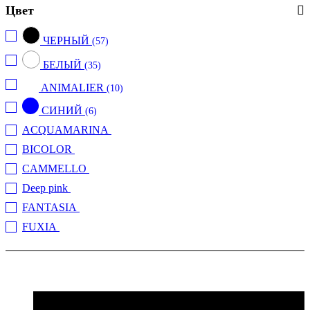
Цвет
50
(1)
5
(2)
ЧЕРНЫЙ
(57)
XS
(42)
S
(70)
БЕЛЫЙ
(35)
M
(68)
ANIMALIER
(10)
L
(58)
XL
СИНИЙ
(20)
(6)
ACQUAMARINA
(1)
BICOLOR
(1)
CAMMELLO
(3)
Deep pink
(1)
FANTASIA
(26)
FUXIA
(4)
Green military/patch
(1)
LILLA
(4)
SALMONE
(5)
VERDE
(7)