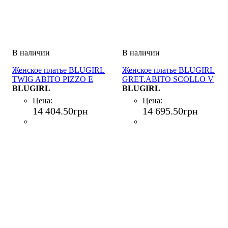
Женское платье BLUGIRL
Женское платье BLUGIRL
TWIG ABITO PIZZO E
GRET.ABITO SCOLLO V
JERSEY RICA BEIGE
BLUGIRL
VISCOSA LU NERO
BLUGIRL
Цена:
Цена:
14 404
.
50
грн
14 695
.
50
грн