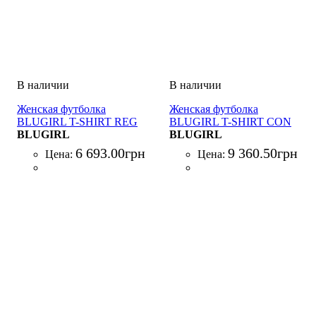
Женская футболка
Женская футболка
BLUGIRL T-SHIRT REG
BLUGIRL T-SHIRT CON
COTONE C/COLLANA
BLUGIRL
PATCH RICAMATI NERO
BLUGIRL
NERO
6 693
.
00
грн
9 360
.
50
грн
Цена:
Цена: