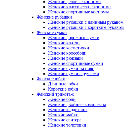
Женские деловые костюмы
Женские классические костюмы
Женские спортивные костюмы
Женские рубашки
Женские рубашки с длинным рукавом
Женские рубашки с коротким рукавом
Женские сумки
Женские дорожные сумки
Женские клатчи
Женские косметички
Женские кроссбоди
Женские рюкзаки
Женские спортивные сумки
Женские сумки на пояс
Женские сумки с ручками
Женские юбки
Длинные юбки
Короткие юбки
Женский трикотаж
Женские боди
Женские двойные комплекты
Женские кардиганы
Женские майки
Женские свитера
Женские толстовки