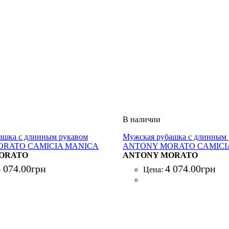
ашка с длинным рукавом
Мужская рубашка с длинным 
RATO CAMICIA MANICA
ANTONY MORATO CAMICI
RDE
ORATO
LUNGA BLU
ANTONY MORATO
 074
.
00
грн
4 074
.
00
грн
Цена: