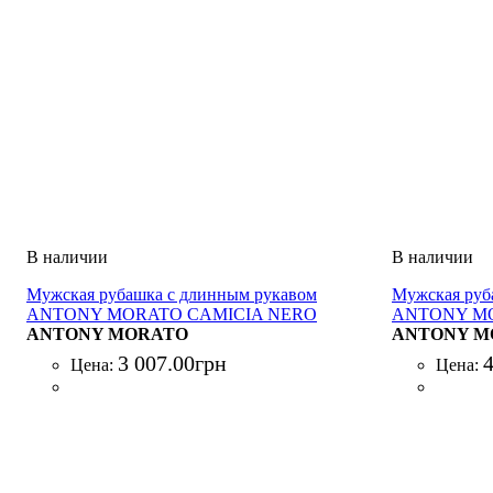
Мужская рубашка с длинным рукавом
Мужская руб
ANTONY MORATO CAMICIA NERO
ANTONY MO
ANTONY MORATO
LUNGA VE
ANTONY M
3 007
.
00
грн
4
Цена:
Цена: