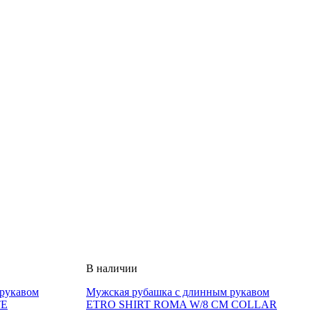
рукавом
Мужская рубашка с длинным рукавом
TE
ETRO SHIRT ROMA W/8 CM COLLAR