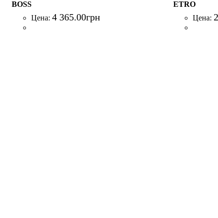
BOSS
ETRO
4 365
.
00
грн
Цена:
Цена: