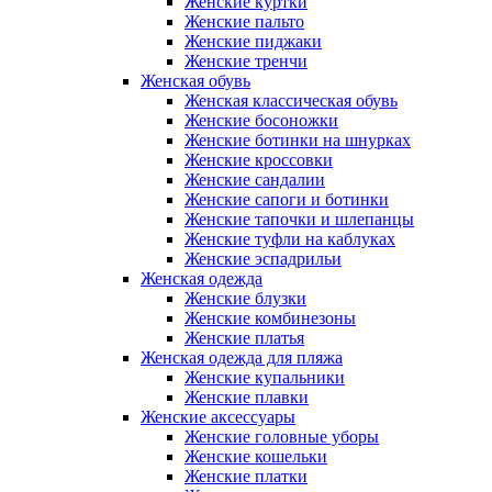
Женские куртки
Женские пальто
Женские пиджаки
Женские тренчи
Женская обувь
Женская классическая обувь
Женские босоножки
Женские ботинки на шнурках
Женские кроссовки
Женские сандалии
Женские сапоги и ботинки
Женские тапочки и шлепанцы
Женские туфли на каблуках
Женские эспадрильи
Женская одежда
Женские блузки
Женские комбинезоны
Женские платья
Женская одежда для пляжа
Женские купальники
Женские плавки
Женские аксессуары
Женские головные уборы
Женские кошельки
Женские платки