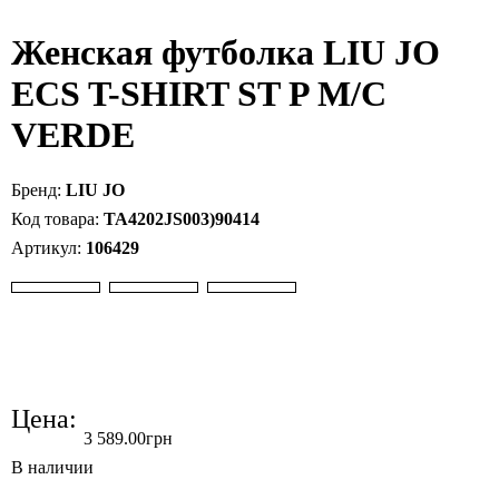
Женская футболка LIU JO
ECS T-SHIRT ST P M/C
VERDE
LIU JO
TA4202JS003)90414
106429
Цена:
3 589
.
00
грн