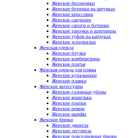
Женские босоножки
Женские ботинки на шнурках
Женские кроссовки
Женские сандалии
Женские сапоги и ботинки
Женские тапочки и шлепанцы
Женские туфли на каблуках
Женские эспадрильи
Женская одежда
Женские блузки
Женские комбинезоны
Женские платья
Женская одежда для пляжа
Женские купальники
Женские плавки
Женские аксессуары
Женские головные уборы
Женские кошельки
Женские платки
Женские ремни
Женские шарфы
Женские брюки
Женские джинсы
Женские леггинсы
Женские повседневные брюки