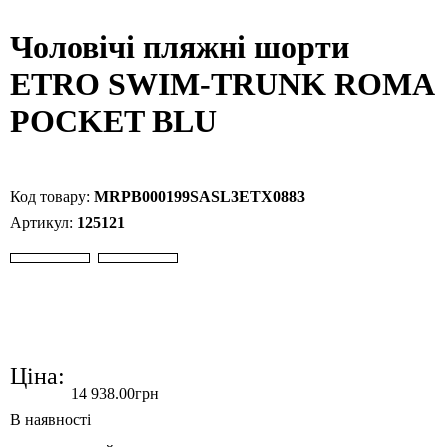
Чоловічі пляжні шорти
ETRO SWIM-TRUNK ROMA
POCKET BLU
MRPB000199SASL3ETX0883
125121
Ціна:
14 938
.
00
грн