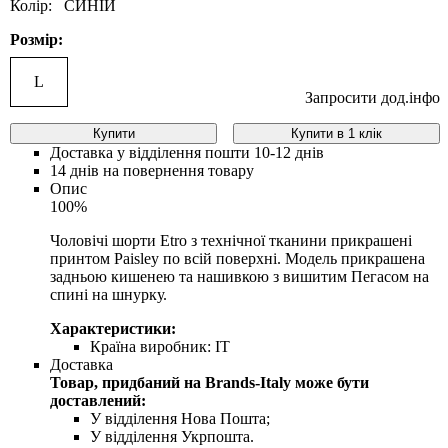
Колір:
СИНІЙ
Розмір:
L
Запросити дод.інфо
Купити
Купити в 1 клік
Доставка у відділення пошти 10-12 днів
14 днів на повернення товару
Опис
100%
Чоловічі шорти Etro з технічної тканини прикрашені
принтом Paisley по всій поверхні. Модель прикрашена
задньою кишенею та нашивкою з вишитим Пегасом на
спині на шнурку.
Характеристики:
Країна виробник:
IT
Доставка
Товар, придбаний на Brands-Italy може бути
доставлений:
У відділення Нова Пошта;
У відділення Укрпошта.