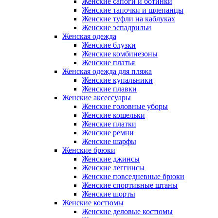
Женские сапоги и ботинки
Женские тапочки и шлепанцы
Женские туфли на каблуках
Женские эспадрильи
Женская одежда
Женские блузки
Женские комбинезоны
Женские платья
Женская одежда для пляжа
Женские купальники
Женские плавки
Женские аксессуары
Женские головные уборы
Женские кошельки
Женские платки
Женские ремни
Женские шарфы
Женские брюки
Женские джинсы
Женские леггинсы
Женские повседневные брюки
Женские спортивные штаны
Женские шорты
Женские костюмы
Женские деловые костюмы