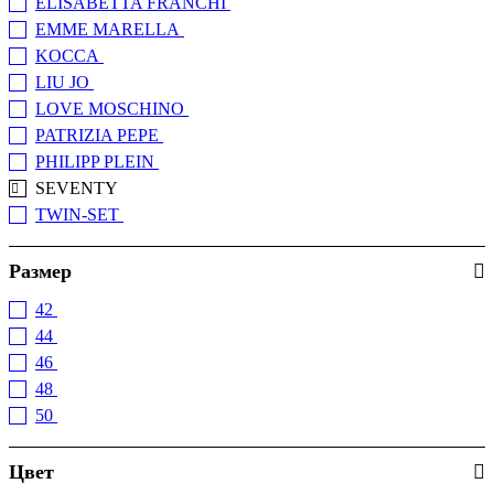
ELISABETTA FRANCHI
(+8)
EMME MARELLA
(+7)
KOCCA
(+11)
LIU JO
(+4)
LOVE MOSCHINO
(+2)
PATRIZIA PEPE
(+2)
PHILIPP PLEIN
(+1)
SEVENTY
TWIN-SET
(+10)
Размер
42
(1)
44
(1)
46
(1)
48
(1)
50
(1)
Цвет