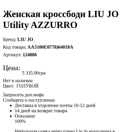
Женская кроссбоди LIU JO
Utility AZZURRO
LIU JO
AA5100E0778)64018A
124886
Цена:
5 335
.
00
грн
Цвет: ГОЛУБОЙ
Запросить доп.инфо
Сообщить о поступлении
Доставка в отделение почты 10-12 дней
14 дней на возврат товара
Описание
100%
Небольшая сумка через плечо Liu Jo выполнена в