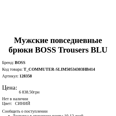
Мужские повседневные
брюки BOSS Trousers BLU
BOSS
T_COMMUTER-SLIM50534303HB414
128358
Цена:
6 838
.
50
грн
Цвет:
СИНИЙ
Сообщить о поступлении
Доставка в отделение почты 10-12 дней