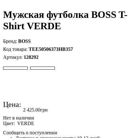
Мужская футболка BOSS T-
Shirt VERDE
BOSS
TEE50506373HB357
128292
Цена:
2 425
.
00
грн
Цвет: VERDE
Сообщить о поступлении