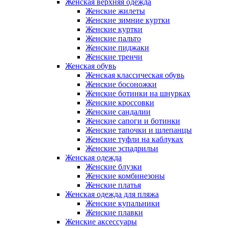
Женская верхняя одежда
Женские жилеты
Женские зимние куртки
Женские куртки
Женские пальто
Женские пиджаки
Женские тренчи
Женская обувь
Женская классическая обувь
Женские босоножки
Женские ботинки на шнурках
Женские кроссовки
Женские сандалии
Женские сапоги и ботинки
Женские тапочки и шлепанцы
Женские туфли на каблуках
Женские эспадрильи
Женская одежда
Женские блузки
Женские комбинезоны
Женские платья
Женская одежда для пляжа
Женские купальники
Женские плавки
Женские аксессуары