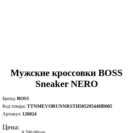
Мужские кроссовки BOSS
Sneaker NERO
BOSS
TTNMEVORUNNRSTH50529544HB005
126024
Цена:
9 700
.
00
грн