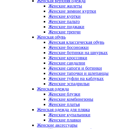
Женская верхняя одежда
Женские жилеты
Женские зимние куртки
Женские куртки
Женские пальто
Женские пиджаки
Женские тренчи
Женская обувь
Женская классическая обувь
Женские босоножки
Женские ботинки на шнурках
Женские кроссовки
Женские сандалии
Женские сапоги и ботинки
Женские тапочки и шлепанцы
Женские туфли на каблуках
Женские эспадрильи
Женская одежда
Женские блузки
Женские комбинезоны
Женские платья
Женская одежда для пляжа
Женские купальники
Женские плавки
Женские аксессуары