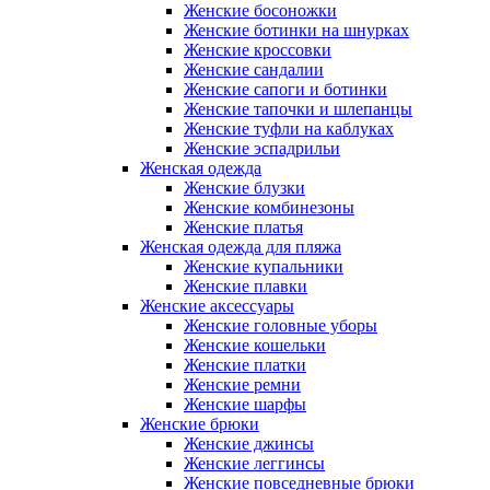
Женские босоножки
Женские ботинки на шнурках
Женские кроссовки
Женские сандалии
Женские сапоги и ботинки
Женские тапочки и шлепанцы
Женские туфли на каблуках
Женские эспадрильи
Женская одежда
Женские блузки
Женские комбинезоны
Женские платья
Женская одежда для пляжа
Женские купальники
Женские плавки
Женские аксессуары
Женские головные уборы
Женские кошельки
Женские платки
Женские ремни
Женские шарфы
Женские брюки
Женские джинсы
Женские леггинсы
Женские повседневные брюки