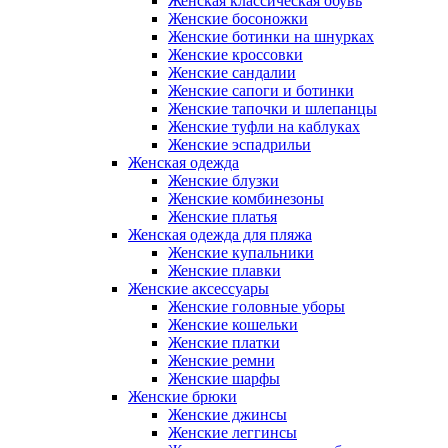
Женская классическая обувь
Женские босоножки
Женские ботинки на шнурках
Женские кроссовки
Женские сандалии
Женские сапоги и ботинки
Женские тапочки и шлепанцы
Женские туфли на каблуках
Женские эспадрильи
Женская одежда
Женские блузки
Женские комбинезоны
Женские платья
Женская одежда для пляжа
Женские купальники
Женские плавки
Женские аксессуары
Женские головные уборы
Женские кошельки
Женские платки
Женские ремни
Женские шарфы
Женские брюки
Женские джинсы
Женские леггинсы