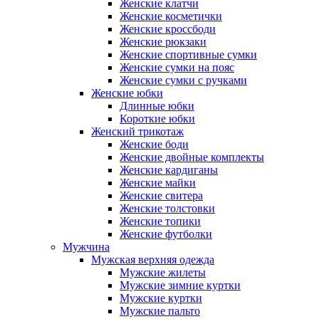
Женские клатчи
Женские косметички
Женские кроссбоди
Женские рюкзаки
Женские спортивные сумки
Женские сумки на пояс
Женские сумки с ручками
Женские юбки
Длинные юбки
Короткие юбки
Женский трикотаж
Женские боди
Женские двойные комплекты
Женские кардиганы
Женские майки
Женские свитера
Женские толстовки
Женские топики
Женские футболки
Мужчина
Мужская верхняя одежда
Мужские жилеты
Мужские зимние куртки
Мужские куртки
Мужские пальто