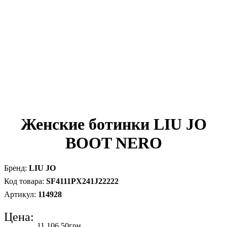
Женские ботинки LIU JO
BOOT NERO
LIU JO
SF4111PX241J22222
114928
Цена:
11 106
.
50
грн