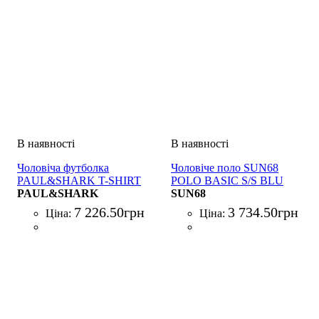
Чоловіча футболка
Чоловіче поло SUN68
PAUL&SHARK T-SHIRT
POLO BASIC S/S BLU
COTONE NERO
PAUL&SHARK
SUN68
7 226
.
50
грн
3 734
.
50
грн
Ціна:
Ціна: