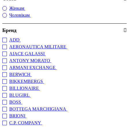
Жінкам
(17)
Чоловікам
(4675)
Бренд
ADD
(4)
AERONAUTICA MILITARE
(36)
AIACE GALASSI
(25)
ANTONY MORATO
(359)
ARMANI EXCHANGE
(292)
BERWICH
(31)
BIKKEMBERGS
(172)
BILLIONAIRE
(4)
BLUGIRL
(1)
BOSS
(332)
BOTTEGA MARCHIGIANA
(4)
BRIONI
(18)
C.P. COMPANY
(118)