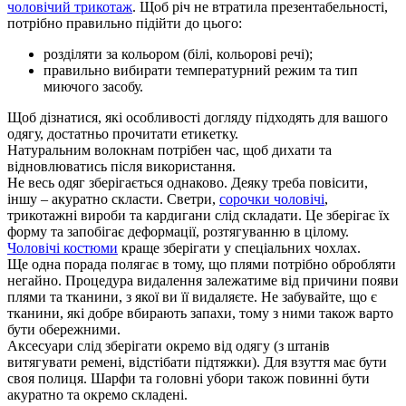
чоловічий трикотаж
. Щоб річ не втратила презентабельності,
потрібно правильно підійти до цього:
розділяти за кольором (білі, кольорові речі);
правильно вибирати температурний режим та тип
миючого засобу.
Щоб дізнатися, які особливості догляду підходять для вашого
одягу, достатньо прочитати етикетку.
Натуральним волокнам потрібен час, щоб дихати та
відновлюватись після використання.
Не весь одяг зберігається однаково. Деяку треба повісити,
іншу – акуратно скласти. Светри,
сорочки чоловічі
,
трикотажні вироби та кардигани слід складати. Це зберігає їх
форму та запобігає деформації, розтягуванню в цілому.
Чоловічі костюми
краще зберігати у спеціальних чохлах.
Ще одна порада полягає в тому, що плями потрібно обробляти
негайно. Процедура видалення залежатиме від причини появи
плями та тканини, з якої ви її видаляєте. Не забувайте, що є
тканини, які добре вбирають запахи, тому з ними також варто
бути обережними.
Аксесуари слід зберігати окремо від одягу (з штанів
витягувати ремені, відстібати підтяжки). Для взуття має бути
своя полиця. Шарфи та головні убори також повинні бути
акуратно та окремо складені.