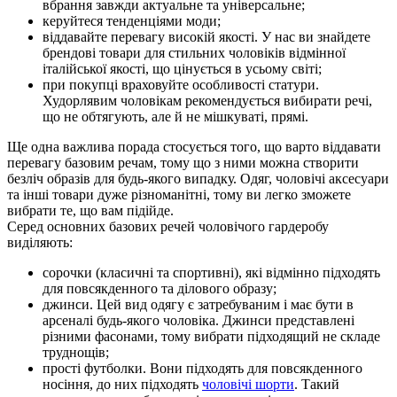
вбрання завжди актуальне та універсальне;
керуйтеся тенденціями моди;
віддавайте перевагу високій якості. У нас ви знайдете
брендові товари для стильних чоловіків відмінної
італійської якості, що цінується в усьому світі;
при покупці враховуйте особливості статури.
Худорлявим чоловікам рекомендується вибирати речі,
що не обтягують, але й не мішкуваті, прямі.
Ще одна важлива порада стосується того, що варто віддавати
перевагу базовим речам, тому що з ними можна створити
безліч образів для будь-якого випадку. Одяг, чоловічі аксесуари
та інші товари дуже різноманітні, тому ви легко зможете
вибрати те, що вам підійде.
Серед основних базових речей чоловічого гардеробу
виділяють:
сорочки (класичні та спортивні), які відмінно підходять
для повсякденного та ділового образу;
джинси. Цей вид одягу є затребуваним і має бути в
арсеналі будь-якого чоловіка. Джинси представлені
різними фасонами, тому вибрати підходящий не складе
труднощів;
прості футболки. Вони підходять для повсякденного
носіння, до них підходять
чоловічі шорти
. Такий