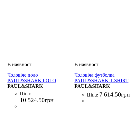
Чоловіче поло
Чоловіча футболка
PAUL&SHARK POLO
PAUL&SHARK T-SHIRT
BOTTONI COT
PAUL&SHARK
COTONE BEIGE
PAUL&SHARK
LYOCELL BIANCO
Ціна:
7 614
.
50
грн
Ціна:
10 524
.
50
грн