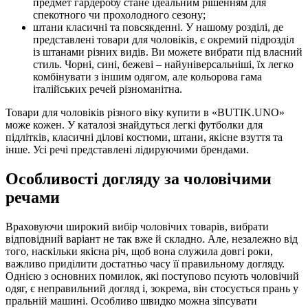
предмет гардеробу стане ідеальним рішенням для
спекотного чи прохолодного сезону;
штани класичні та повсякденні. У нашому розділі, де
представлені товари для чоловіків, є окремий підрозділ
із штанами різних видів. Ви можете вибрати під власний
стиль. Чорні, сині, бежеві – найуніверсальніші, їх легко
комбінувати з іншим одягом, але кольорова гама
італійських речей різноманітна.
Товари для чоловіків різного віку купити в «BUTIK.UNO»
може кожен. У каталозі знайдуться легкі футболки для
підлітків, класичні ділові костюми, штани, якісне взуття та
інше. Усі речі представлені лідируючими брендами.
Особливості догляду за чоловічими
речами
Враховуючи широкий вибір чоловічих товарів, вибрати
відповідний варіант не так вже й складно. Але, незалежно від
того, наскільки якісна річ, щоб вона служила довгі роки,
важливо приділити достатньо часу її правильному догляду.
Однією з основних помилок, які поступово псують чоловічий
одяг, є неправильний догляд і, зокрема, він стосується прань у
пральній машині. Особливо швидко можна зіпсувати