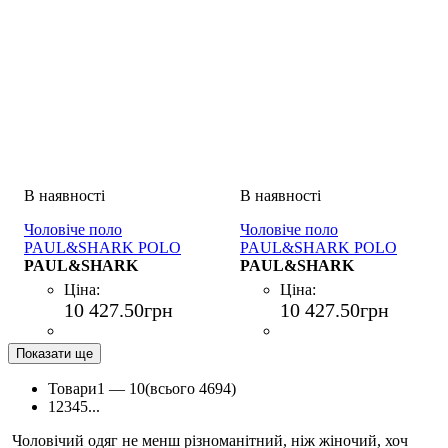
Чоловіче поло
Чоловіче поло
PAUL&SHARK POLO
PAUL&SHARK POLO
BOTTONI COTONE
PAUL&SHARK
BOTTONI COTONE BLU
PAUL&SHARK
BIANCO
Ціна:
Ціна:
10 427
.
50
грн
10 427
.
50
грн
Показати ще
Товари
1 —
10
(всього 4694)
1
2
3
4
5
...
Чоловічий одяг не менш різноманітний, ніж жіночий, хоч