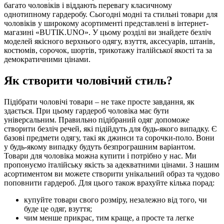
багато чоловіків і віддають перевагу класичному
однотипному гардеробу. Сьогодні модні та стильні товари для
чоловіків у широкому асортименті представлені в інтернет-
магазині «BUTIK.UNO». У цьому розділі ви знайдете безліч
моделей якісного верхнього одягу, взуття, аксесуарів, штанів,
костюмів, сорочок, шортів, трикотажу італійської якості та за
демократичними цінами.
Як створити чоловічий стиль?
Підібрати чоловічі товари – не таке просте завдання, як
здається. При цьому гардероб чоловіка має бути
універсальним. Правильно підібраний одяг допоможе
створити безліч речей, які підійдуть для будь-якого випадку. Є
базові предмети одягу, такі як джинси та сорочки-поло. Вони
у будь-якому випадку будуть безпрограшним варіантом.
Товари для чоловіка можна купити і потрібно у нас. Ми
пропонуємо італійську якість за адекватними цінами. З нашим
асортиментом ви можете створити унікальний образ та чудово
поповнити гардероб. Для цього також врахуйте кілька порад:
купуйте товари свого розміру, незалежно від того, чи
буде це одяг, взуття;
чим менше прикрас, тим краще, а просте та легке