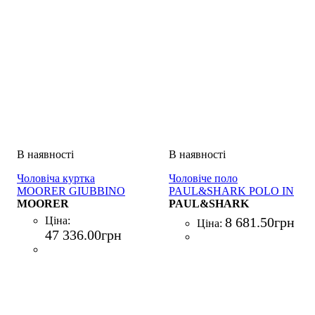
Чоловіча куртка
Чоловіче поло
MOORER GIUBBINO
PAUL&SHARK POLO IN
MOORER
POLIESTERE BLU
PAUL&SHARK
Ціна:
8 681
.
50
грн
Ціна:
47 336
.
00
грн