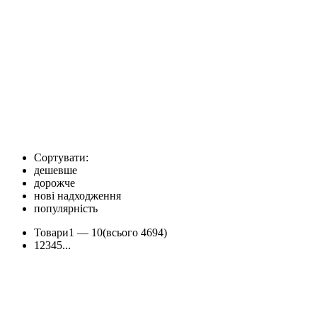
Сортувати:
дешевше
дорожче
нові надходження
популярність
Товари
1 —
10
(всього 4694)
1
2
3
4
5
...