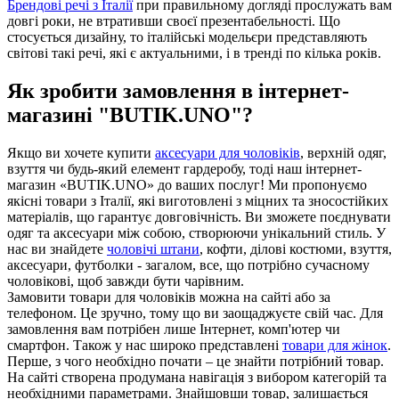
Брендові речі з Італії
при правильному догляді прослужать вам
довгі роки, не втративши своєї презентабельності. Що
стосується дизайну, то італійські модельєри представляють
світові такі речі, які є актуальними, і в тренді по кілька років.
Як зробити замовлення в інтернет-
магазині "BUTIK.UNO"?
Якщо ви хочете купити
аксесуари для чоловіків
, верхній одяг,
взуття чи будь-який елемент гардеробу, тоді наш інтернет-
магазин «BUTIK.UNO» до ваших послуг! Ми пропонуємо
якісні товари з Італії, які виготовлені з міцних та зносостійких
матеріалів, що гарантує довговічність. Ви зможете поєднувати
одяг та аксесуари між собою, створюючи унікальний стиль. У
нас ви знайдете
чоловічі штани
, кофти, ділові костюми, взуття,
аксесуари, футболки - загалом, все, що потрібно сучасному
чоловікові, щоб завжди бути чарівним.
Замовити товари для чоловіків можна на сайті або за
телефоном. Це зручно, тому що ви заощаджуєте свій час. Для
замовлення вам потрібен лише Інтернет, комп'ютер чи
смартфон. Також у нас широко представлені
товари для жінок
.
Перше, з чого необхідно почати – це знайти потрібний товар.
На сайті створена продумана навігація з вибором категорій та
необхідними параметрами. Знайшовши товар, залишається