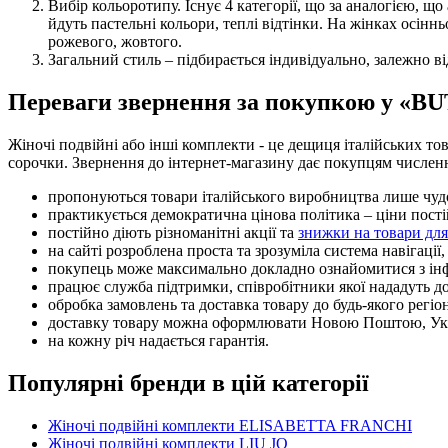
Вибір кольоротипу. Існує 4 категорії, що за аналогією, щ
йдуть пастельні кольори, теплі відтінки. На жінках осінн
рожевого, жовтого.
Загальний стиль – підбирається індивідуально, залежно від
Переваги звернення за покупкою у «B
Жіночі подвійні або інші комплекти - це дещиця італійських 
сорочки. Звернення до інтернет-магазину дає покупцям численн
пропонуються товари італійського виробництва лише чудо
практикується демократична цінова політика – ціни пості
постійно діють різноманітні акції та
знижки на товари для
на сайті розроблена проста та зрозуміла система навігації
покупець може максимально докладно ознайомитися з інфо
працює служба підтримки, співробітники якої нададуть до
обробка замовлень та доставка товару до будь-якого рег
доставку товару можна оформлювати Новою Поштою, Ук
на кожну річ надається гарантія.
Популярні бренди в цій категорії
Жіночі подвійні комплекти ELISABETTA FRANCHI
Жіночі подвійні комплекти LIU JO