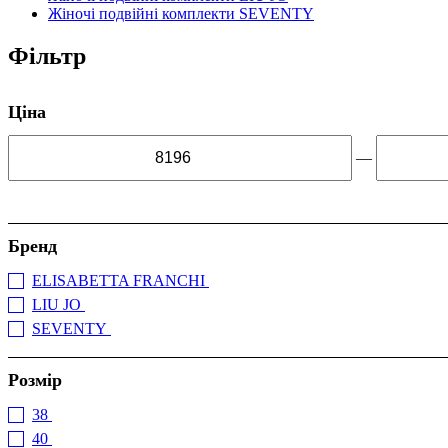
Жіночі подвійні комплекти SEVENTY
Фільтр
Ціна
—
Бренд
ELISABETTA FRANCHI
(1)
LIU JO
(2)
SEVENTY
(1)
Розмір
38
(1)
40
(1)