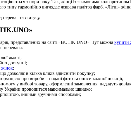
о асоціюються з пори року. Так, жінці із «зимовим» кольоротипом
ього типу гармонійно виглядає яскрава палітра фарб. «Літні» жінк
 переваг та статусу.
UTIK.UNO»
товарів, представлених на сайті «BUTIK.UNO». Тут можна
купити 
і переваги:
вої якості;
йно доступні;
 жінок
;
, що дозволяє в кілька кліків здійснити покупку;
рмацією про вироби – надані фото та описи кожної позиції;
помогу у виборі товару, оформленні замовлення, нададуть довідк
іону України проводиться максимально швидко;
рпоштою, іншими зручними способами;