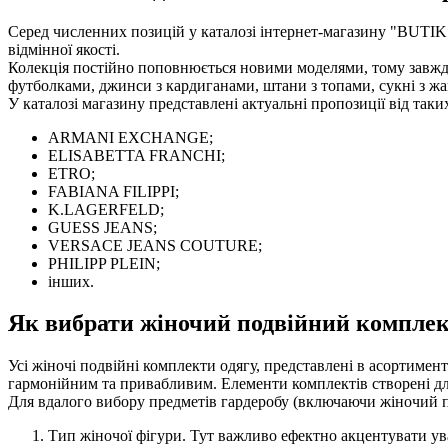
Серед численних позицій у каталозі інтернет-магазину "BUTIK.
відмінної якості.
Колекція постійно поповнюється новими моделями, тому завжд
футболками, джинси з кардиганами, штани з топами, сукні з жа
У каталозі магазину представлені актуальні пропозиції від таких
ARMANI EXCHANGE;
ELISABETTA FRANCHI;
ETRO;
FABIANA FILIPPI;
K.LAGERFELD;
GUESS JEANS;
VERSACE JEANS COUTURE;
PHILIPP PLEIN;
інших.
Як вибрати жіночий подвійний компле
Усі жіночі подвійні комплекти одягу, представлені в асортиме
гармонійним та привабливим. Елементи комплектів створені для
Для вдалого вибору предметів гардеробу (включаючи жіночий по
Тип жіночої фігури. Тут важливо ефектно акцентувати увагу