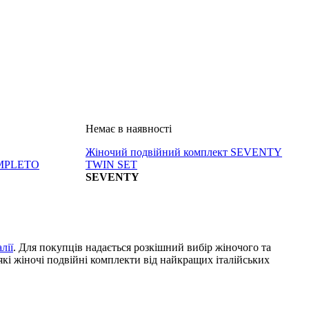
Жіночий подвійний комплект SEVENTY
MPLETO
TWIN SET
SEVENTY
лії
. Для покупців надається розкішний вибір жіночого та
лякі жіночі подвійні комплекти від найкращих італійських