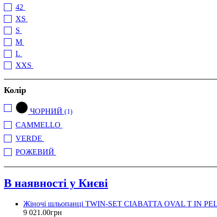
42
(1)
XS
(2)
S
(3)
M
(2)
L
(1)
XXS
(1)
Колір
ЧОРНИЙ
(1)
CAMMELLO
(1)
VERDE
(1)
РОЖЕВИЙ
(1)
В наявності у Києві
Жіночі шльопанці TWIN-SET CIABATTA OVAL T IN P
9 021
.
00
грн