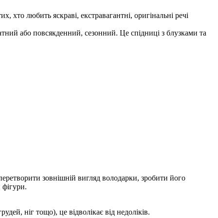
, хто любить яскраві, екстравагантні, оригінальні речі
ний або повсякденний, сезонний. Це спідниці з блузками та
 перетворити зовнішній вигляд володарки, зробити його
 фігури.
дей, ніг тощо), це відволікає від недоліків.