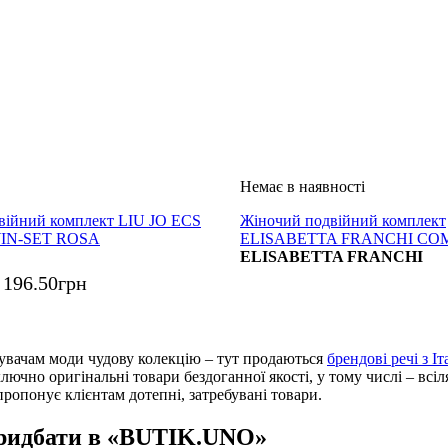
війний комплект LIU JO ECS
Жіночий подвійний комплект
IN-SET ROSA
ELISABETTA FRANCHI CO
ELISABETTA FRANCHI
 196
.
50
грн
вачам моди чудову колекцію – тут продаються
брендові речі з Іта
иключно оригінальні товари бездоганної якості, у тому числі – всі
ропонує клієнтам дотепні, затребувані товари.
придбати в «BUTIK.UNO»