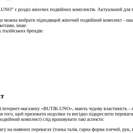
UNO" є розділ жіночих подвійних комплектів. Актуальний для тих
и можна вибрати підходящий жіночий подвійний комплект - ошат
кетами, інше.
 італійських брендів:
кт
нті інтернет-магазину «BUTIK.UNO», мають чудову властивість –
 того, щоб приховати недоліки та вигідно підкреслити переваги
двійний комплект) слід враховувати такі аспекти:
 на наявних перевагах (тонка талія, гарна форма плечей, рук, гру