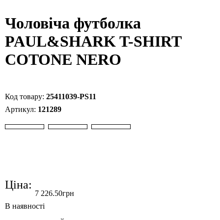
Чоловіча футболка
PAUL&SHARK T-SHIRT
COTONE NERO
25411039-PS11
121289
Ціна:
7 226
.
50
грн