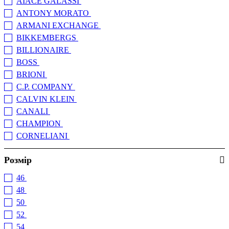
AIACE GALASSI
(13)
ANTONY MORATO
(105)
ARMANI EXCHANGE
(134)
BIKKEMBERGS
(126)
BILLIONAIRE
(4)
BOSS
(150)
BRIONI
(16)
C.P. COMPANY
(82)
CALVIN KLEIN
(34)
CANALI
(1)
CHAMPION
(7)
CORNELIANI
(88)
DANIELE ALESSANDRINI
(2)
Розмір
DSQUARED2
(4)
EA7 EMPORIO ARMANI
(137)
46
(2)
ELEVENTY
(44)
48
(81)
EMPORIO ARMANI
(157)
50
(94)
ERMENEGILDO ZEGNA
(9)
52
(110)
ESEMPLARE
(1)
54
(106)