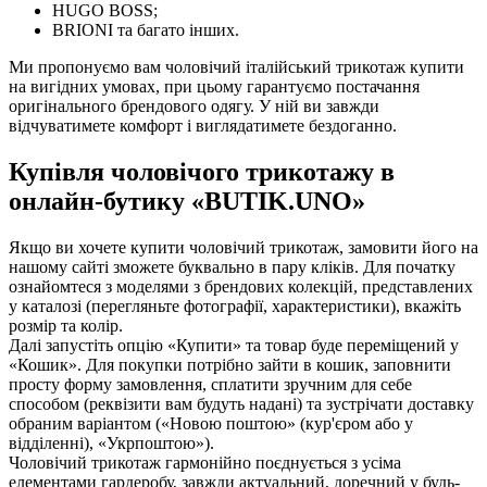
HUGO BOSS;
BRIONI та багато інших.
Ми пропонуємо вам чоловічий італійський трикотаж купити
на вигідних умовах, при цьому гарантуємо постачання
оригінального брендового одягу. У ній ви завжди
відчуватимете комфорт і виглядатимете бездоганно.
Купівля чоловічого трикотажу в
онлайн-бутику «BUTIK.UNO»
Якщо ви хочете купити чоловічий трикотаж, замовити його на
нашому сайті зможете буквально в пару кліків. Для початку
ознайомтеся з моделями з брендових колекцій, представлених
у каталозі (перегляньте фотографії, характеристики), вкажіть
розмір та колір.
Далі запустіть опцію «Купити» та товар буде переміщений у
«Кошик». Для покупки потрібно зайти в кошик, заповнити
просту форму замовлення, сплатити зручним для себе
способом (реквізити вам будуть надані) та зустрічати доставку
обраним варіантом («Новою поштою» (кур'єром або у
відділенні), «Укрпоштою»).
Чоловічий трикотаж гармонійно поєднується з усіма
елементами гардеробу, завжди актуальний, доречний у будь-