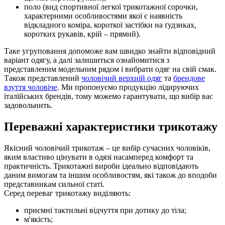
поло (вид спортивної легкої трикотажної сорочки,
характерними особливостями якої є наявність
відкладного коміра, короткої застібки на ґудзиках,
коротких рукавів, крій – прямий).
Таке угруповання допоможе вам швидко знайти відповідний
варіант одягу, а далі залишиться ознайомитися з
представленим модельним рядом і вибрати одяг на свій смак.
Також представлений
чоловічий верхній одяг
та
брендове
взуття чоловіче
. Ми пропонуємо продукцію лідируючих
італійських брендів, тому можемо гарантувати, що вибір вас
задовольнить.
Переважні характеристики трикотажу
Якісний чоловічий трикотаж – це вибір сучасних чоловіків,
яким властиво цінувати в одязі насамперед комфорт та
практичність. Трикотажні вироби ідеально відповідають
даним вимогам та іншим особливостям, які також до вподоби
представникам сильної статі.
Серед переваг трикотажу виділяють:
приємні тактильні відчуття при дотику до тіла;
м'якість;