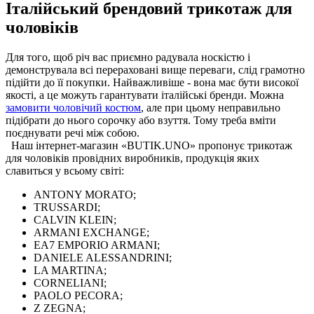
Італійський брендовий трикотаж для
чоловіків
Для того, щоб річ вас приємно радувала носкістю і
демонструвала всі перераховані вище переваги, слід грамотно
підійти до її покупки. Найважливіше - вона має бути високої
якості, а це можуть гарантувати італійські бренди. Можна
замовити чоловічий костюм
, але при цьому неправильно
підібрати до нього сорочку або взуття. Тому треба вміти
поєднувати речі між собою.
Наш інтернет-магазин «BUTIK.UNO» пропонує трикотаж
для чоловіків провідних виробників, продукція яких
славиться у всьому світі:
ANTONY MORATO;
TRUSSARDI;
CALVIN KLEIN;
ARMANI EXCHANGE;
EA7 EMPORIO ARMANI;
DANIELE ALESSANDRINI;
LA MARTINA;
CORNELIANI;
PAOLO PECORA;
Z ZEGNA;