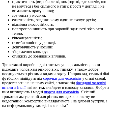
практичність (вироби легкі, комфортні, «дихаючі», що
не мнуться і без сильного натягу, прості у догляді і не
вимагають прасування);
зручність у носінні;
еластичність, завдяки чому одяг не сковує рухів;
відмінна зносостійкість;
повітропроникність при хорошій здатності зберігати
тепло;
гіпоалергенність;
невибагливість у догляді;
довговічність у носінні;
збереження кольору;
стійкість до зовнішніх впливів.
Трикотажні вироби відрізняються універсальністю, вони
підходять чоловікам різного віку, типажу, а також добре
поєднуються з різними видами одягу. Наприклад, стильні білі
футболки підійдуть під
сорочки для чоловіків
у стилі casual,
представлені на нашому сайті, а також під
брендові чоловічі
штани з Італії
, які ви теж знайдете в нашому каталозі. Добре з
ним виглядають і модні
шорти для чоловіків
. Якісний
трикотаж актуальний для різних випадків, в ньому ви
бездоганно і комфортно виглядатимете і на діловій зустрічі, і
на неформальному заході, і в колі сім'ї.