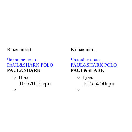
Чоловіче поло
Чоловіче поло
PAUL&SHARK POLO
PAUL&SHARK POLO
BOTTONI COTONE
PAUL&SHARK
BOTTONI COT
PAUL&SHARK
BIANCO
LYOCELL BIANCO
Ціна:
Ціна:
10 670
.
00
грн
10 524
.
50
грн