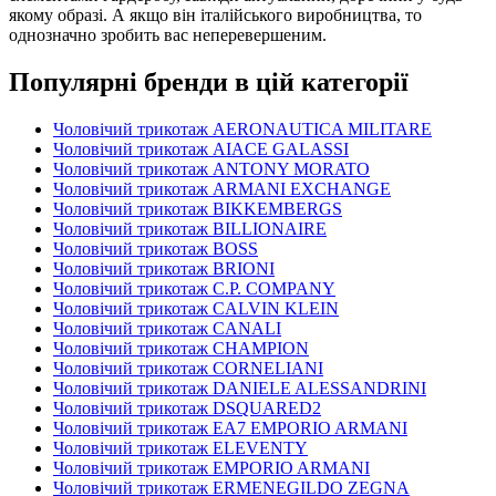
якому образі. А якщо він італійського виробництва, то
однозначно зробить вас неперевершеним.
Популярні бренди в цій категорії
Чоловічий трикотаж AERONAUTICA MILITARE
Чоловічий трикотаж AIACE GALASSI
Чоловічий трикотаж ANTONY MORATO
Чоловічий трикотаж ARMANI EXCHANGE
Чоловічий трикотаж BIKKEMBERGS
Чоловічий трикотаж BILLIONAIRE
Чоловічий трикотаж BOSS
Чоловічий трикотаж BRIONI
Чоловічий трикотаж C.P. COMPANY
Чоловічий трикотаж CALVIN KLEIN
Чоловічий трикотаж CANALI
Чоловічий трикотаж CHAMPION
Чоловічий трикотаж CORNELIANI
Чоловічий трикотаж DANIELE ALESSANDRINI
Чоловічий трикотаж DSQUARED2
Чоловічий трикотаж EA7 EMPORIO ARMANI
Чоловічий трикотаж ELEVENTY
Чоловічий трикотаж EMPORIO ARMANI
Чоловічий трикотаж ERMENEGILDO ZEGNA