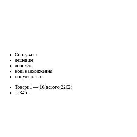
Сортувати:
дешевше
дорожче
нові надходження
популярність
Товари
1 —
10
(всього 2262)
1
2
3
4
5
...