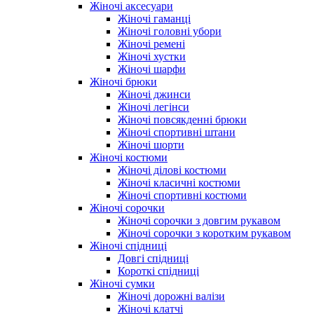
Жіночі аксесуари
ЧЕРВОНИЙ
(24)
Жіночі гаманці
Жіночі головні убори
Жіночі ремені
Жіночі хустки
Жіночі шарфи
Жіночі брюки
Жіночі джинси
Жіночі легінси
Жіночі повсякденні брюки
Жіночі спортивні штани
Жіночі шорти
Жіночі костюми
Жіночі ділові костюми
Жіночі класичні костюми
Жіночі спортивні костюми
Жіночі сорочки
Жіночі сорочки з довгим рукавом
Жіночі сорочки з коротким рукавом
Жіночі спідниці
Довгі спідниці
Короткі спідниці
Жіночі сумки
Жіночі дорожні валізи
Жіночі клатчі