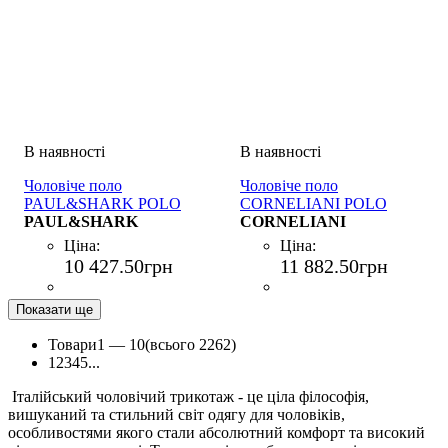
Чоловіче поло
Чоловіче поло
PAUL&SHARK POLO
CORNELIANI POLO
BOTTONI COTONE BLU
PAUL&SHARK
CORNELIANI
Ціна:
Ціна:
10 427
.
50
грн
11 882
.
50
грн
Показати ще
Товари
1 —
10
(всього 2262)
1
2
3
4
5
...
Італійський чоловічий трикотаж - це ціла філософія,
вишуканий та стильний світ одягу для чоловіків,
особливостями якого стали абсолютний комфорт та високий