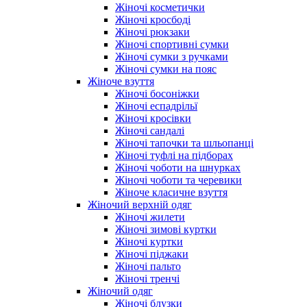
Жіночі косметички
Жіночі кросбоді
Жіночі рюкзаки
Жіночі спортивні сумки
Жіночі сумки з ручками
Жіночі сумки на пояс
Жіноче взуття
Жіночі босоніжки
Жіночі еспадрільї
Жіночі кросівки
Жіночі сандалі
Жіночі тапочки та шльопанці
Жіночі туфлі на підборах
Жіночі чоботи на шнурках
Жіночі чоботи та черевики
Жіноче класичне взуття
Жіночий верхній одяг
Жіночі жилети
Жіночі зимові куртки
Жіночі куртки
Жіночі піджаки
Жіночі пальто
Жіночі тренчі
Жіночий одяг
Жіночі блузки