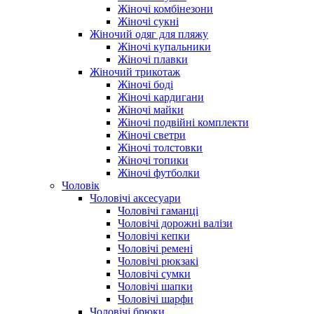
Жіночі комбінезони
Жіночі сукні
Жіночий одяг для пляжу
Жіночі купальники
Жіночі плавки
Жіночий трикотаж
Жіночі боді
Жіночі кардигани
Жіночі майки
Жіночі подвійні комплекти
Жіночі светри
Жіночі толстовки
Жіночі топики
Жіночі футболки
Чоловік
Чоловічі аксесуари
Чоловічі гаманці
Чоловічі дорожні валізи
Чоловічі кепки
Чоловічі ремені
Чоловічі рюкзакі
Чоловічі сумки
Чоловічі шапки
Чоловічі шарфи
Чоловічі брюки