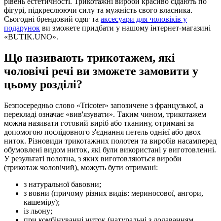
рівень естетичності. Трикотажні вироби красиво сідають по
фігурі, підкреслюючи силу та мужність свого власника.
Сьогодні брендовий одяг та
аксесуари для чоловіків у
подарунок
ви зможете придбати у нашому інтернет-магазині
«BUTIK.UNO».
Що називають трикотажем, які
чоловічі речі ви зможете замовити у
цьому розділі?
Безпосередньо слово «Tricoter» запозичене з французької, а
перекладі означає «вив'язувати». Таким чином, трикотажем
можна називати готовий виріб або тканину, отримані за
допомогою послідовного з'єднання петель однієї або двох
ниток. Різновиди трикотажних полотен та виробів насамперед
обумовлені видом ниток, які були використані у виготовленні.
У результаті полотна, з яких виготовляються вироби
(трикотаж чоловічий), можуть бути отримані:
з натуральної бавовни;
з вовни (причому різних видів: мериносової, ангори,
кашеміру);
із льону;
при комбінуванні ниток (натуральні з додаванням