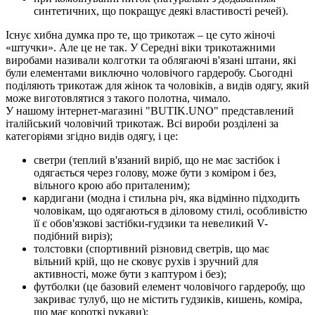
синтетичних, що покращує деякі властивості речей).
Існує хибна думка про те, що трикотаж – це суто жіночі
«штучки». Але це не так. У Середні віки трикотажними
виробами називали колготки та облягаючі в'язані штани, які
були елементами виключно чоловічого гардеробу. Сьогодні
поділяють трикотаж для жінок та чоловіків, а видів одягу, який
може виготовлятися з такого полотна, чимало.
У нашому інтернет-магазині "BUTIK.UNO" представлений
італійський чоловічий трикотаж. Всі вироби розділені за
категоріями згідно видів одягу, і це:
светри (теплий в'язаний виріб, що не має застібок і
одягається через голову, може бути з коміром і без,
вільного крою або приталеним);
кардигани (модна і стильна річ, яка відмінно підходить
чоловікам, що одягаються в діловому стилі, особливістю
її є обов'язкові застібки-гудзики та невеликий V-
подібний виріз);
толстовки (спортивний різновид светрів, що має
вільний крій, що не сковує рухів і зручний для
активності, може бути з каптуром і без);
футболки (це базовий елемент чоловічого гардеробу, що
закриває тулуб, що не містить гудзиків, кишень, коміра,
що має короткі рукави);