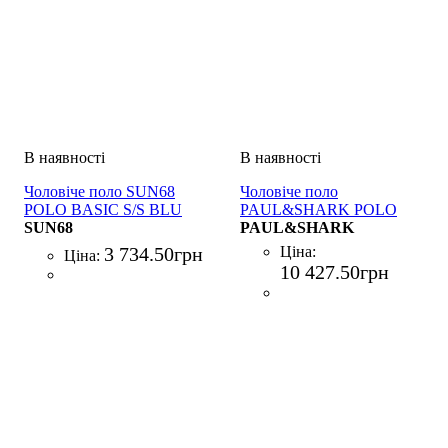
Чоловіче поло SUN68
Чоловіче поло
POLO BASIC S/S BLU
PAUL&SHARK POLO
SUN68
BOTTONI COTONE
PAUL&SHARK
BIANCO
3 734
.
50
грн
Ціна:
Ціна:
10 427
.
50
грн