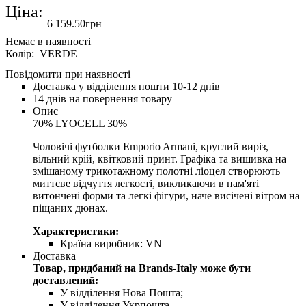
Ціна:
6 159
.
50
грн
Колір: VERDE
Повідомити при наявності
Доставка у відділення пошти 10-12 днів
14 днів на повернення товару
Опис
70% LYOCELL 30%
Чоловічі футболки Emporio Armani, круглий виріз,
вільний крій, квітковий принт. Графіка та вишивка на
змішаному трикотажному полотні ліоцел створюють
миттєве відчуття легкості, викликаючи в пам'яті
витончені форми та легкі фігури, наче висічені вітром на
піщаних дюнах.
Характеристики:
Країна виробник:
VN
Доставка
Товар, придбаний на Brands-Italy може бути
доставлений:
У відділення Нова Пошта;
У відділення Укрпошта.