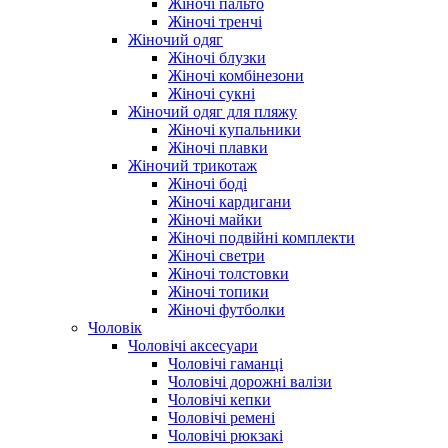
Жіночі пальто
Жіночі тренчі
Жіночий одяг
Жіночі блузки
Жіночі комбінезони
Жіночі сукні
Жіночий одяг для пляжу
Жіночі купальники
Жіночі плавки
Жіночий трикотаж
Жіночі боді
Жіночі кардигани
Жіночі майки
Жіночі подвійні комплекти
Жіночі светри
Жіночі толстовки
Жіночі топики
Жіночі футболки
Чоловік
Чоловічі аксесуари
Чоловічі гаманці
Чоловічі дорожні валізи
Чоловічі кепки
Чоловічі ремені
Чоловічі рюкзакі