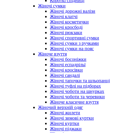
Короткі спідниці
Жіночі сумки
Жіночі дорожні валізи
Жіночі клатчі
Жіночі косметички
Жіночі кросбоді
Жіночі рюкзаки
Жіночі спортивні сумки
Жіночі сумки з ручками
Жіночі сумки на пояс
Жіноче взуття
Жіночі босоніжки
Жіночі еспадрільї
Жіночі кросівки
Жіночі сандалі
Жіночі тапочки та шльопанці
Жіночі туфлі на підборах
Жіночі чоботи на шнурках
Жіночі чоботи та черевики
Жіноче класичне взуття
Жіночий верхній одяг
Жіночі жилети
Жіночі зимові куртки
Жіночі куртки
Жіночі піджаки