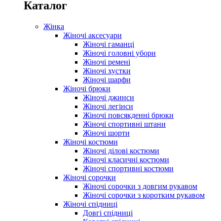
Каталог
Жінка
Жіночі аксесуари
Жіночі гаманці
Жіночі головні убори
Жіночі ремені
Жіночі хустки
Жіночі шарфи
Жіночі брюки
Жіночі джинси
Жіночі легінси
Жіночі повсякденні брюки
Жіночі спортивні штани
Жіночі шорти
Жіночі костюми
Жіночі ділові костюми
Жіночі класичні костюми
Жіночі спортивні костюми
Жіночі сорочки
Жіночі сорочки з довгим рукавом
Жіночі сорочки з коротким рукавом
Жіночі спідниці
Довгі спідниці