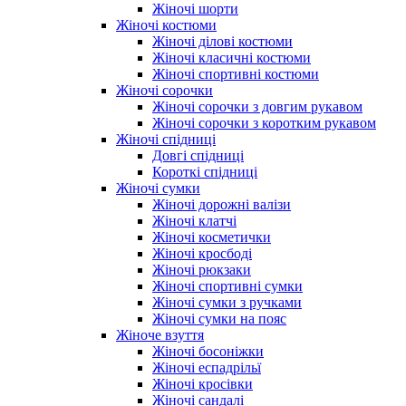
Жіночі шорти
Жіночі костюми
Жіночі ділові костюми
Жіночі класичні костюми
Жіночі спортивні костюми
Жіночі сорочки
Жіночі сорочки з довгим рукавом
Жіночі сорочки з коротким рукавом
Жіночі спідниці
Довгі спідниці
Короткі спідниці
Жіночі сумки
Жіночі дорожні валізи
Жіночі клатчі
Жіночі косметички
Жіночі кросбоді
Жіночі рюкзаки
Жіночі спортивні сумки
Жіночі сумки з ручками
Жіночі сумки на пояс
Жіноче взуття
Жіночі босоніжки
Жіночі еспадрільї
Жіночі кросівки
Жіночі сандалі