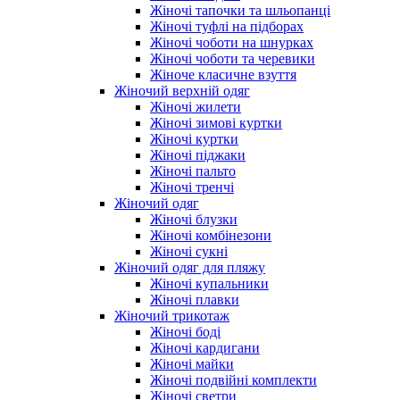
Жіночі тапочки та шльопанці
Жіночі туфлі на підборах
Жіночі чоботи на шнурках
Жіночі чоботи та черевики
Жіноче класичне взуття
Жіночий верхній одяг
Жіночі жилети
Жіночі зимові куртки
Жіночі куртки
Жіночі піджаки
Жіночі пальто
Жіночі тренчі
Жіночий одяг
Жіночі блузки
Жіночі комбінезони
Жіночі сукні
Жіночий одяг для пляжу
Жіночі купальники
Жіночі плавки
Жіночий трикотаж
Жіночі боді
Жіночі кардигани
Жіночі майки
Жіночі подвійні комплекти
Жіночі светри