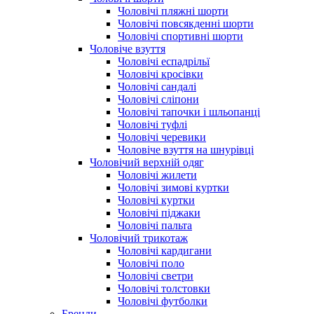
Чоловічі пляжні шорти
Чоловічі повсякденні шорти
Чоловічі спортивні шорти
Чоловіче взуття
Чоловічі еспадрільї
Чоловічі кросівки
Чоловічі сандалі
Чоловічі сліпони
Чоловічі тапочки і шльопанці
Чоловічі туфлі
Чоловічі черевики
Чоловіче взуття на шнурівці
Чоловічий верхній одяг
Чоловічі жилети
Чоловічі зимові куртки
Чоловічі куртки
Чоловічі піджаки
Чоловічі пальта
Чоловічий трикотаж
Чоловічі кардигани
Чоловічі поло
Чоловічі светри
Чоловічі толстовки
Чоловічі футболки
Бренди