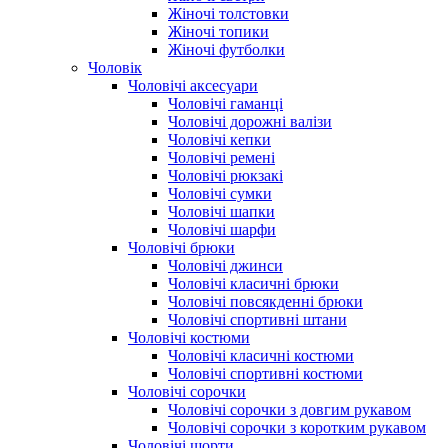
Жіночі толстовки
Жіночі топики
Жіночі футболки
Чоловік
Чоловічі аксесуари
Чоловічі гаманці
Чоловічі дорожні валізи
Чоловічі кепки
Чоловічі ремені
Чоловічі рюкзакі
Чоловічі сумки
Чоловічі шапки
Чоловічі шарфи
Чоловічі брюки
Чоловічі джинси
Чоловічі класичні брюки
Чоловічі повсякденні брюки
Чоловічі спортивні штани
Чоловічі костюми
Чоловічі класичні костюми
Чоловічі спортивні костюми
Чоловічі сорочки
Чоловічі сорочки з довгим рукавом
Чоловічі сорочки з коротким рукавом
Чоловічі шорти