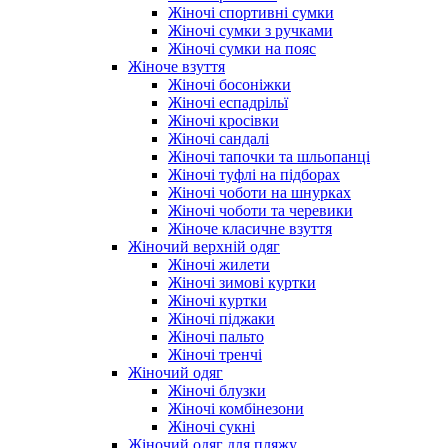
Жіночі спортивні сумки
Жіночі сумки з ручками
Жіночі сумки на пояс
Жіноче взуття
Жіночі босоніжки
Жіночі еспадрільї
Жіночі кросівки
Жіночі сандалі
Жіночі тапочки та шльопанці
Жіночі туфлі на підборах
Жіночі чоботи на шнурках
Жіночі чоботи та черевики
Жіноче класичне взуття
Жіночий верхній одяг
Жіночі жилети
Жіночі зимові куртки
Жіночі куртки
Жіночі піджаки
Жіночі пальто
Жіночі тренчі
Жіночий одяг
Жіночі блузки
Жіночі комбінезони
Жіночі сукні
Жіночий одяг для пляжу