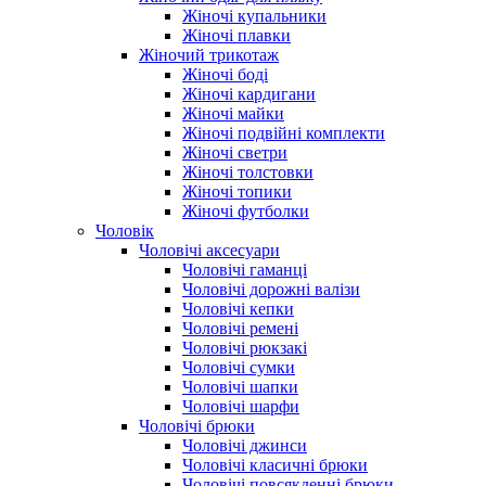
Жіночі купальники
Жіночі плавки
Жіночий трикотаж
Жіночі боді
Жіночі кардигани
Жіночі майки
Жіночі подвійні комплекти
Жіночі светри
Жіночі толстовки
Жіночі топики
Жіночі футболки
Чоловік
Чоловічі аксесуари
Чоловічі гаманці
Чоловічі дорожні валізи
Чоловічі кепки
Чоловічі ремені
Чоловічі рюкзакі
Чоловічі сумки
Чоловічі шапки
Чоловічі шарфи
Чоловічі брюки
Чоловічі джинси
Чоловічі класичні брюки
Чоловічі повсякденні брюки