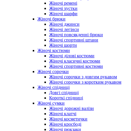
Жіночі ремені
Жіночі хустки
Жіночі шарфи
Жіночі брюки
Жіночі джинси
Жіночі легінси
Жіночі повсякденні брюки
Жіночі спортивні штани
Жіночі шорти
Жіночі костюми
Жіночі ділові костюми
Жіночі класичні костюми
Жіночі спортивні костюми
Жіночі сорочки
Жіночі сорочки з довгим рукавом
Жіночі сорочки з коротким рукавом
Жіночі спідниці
Довгі спідниці
Короткі спідниці
Жіночі сумки
Жіночі дорожні валізи
Жіночі клатчі
Жіночі косметички
Жіночі кросбоді
Жіночі рюкзаки