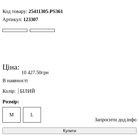
25411305-PS361
123307
Ціна:
10 427
.
50
грн
Колір:
БІЛИЙ
Розмір:
M
L
Запросити дод.інфо
Купити