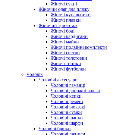
Жіночі сукні
Жіночий одяг для пляжу
Жіночі купальники
Жіночі плавки
Жіночий трикотаж
Жіночі боді
Жіночі кардигани
Жіночі майки
Жіночі подвійні комплекти
Жіночі светри
Жіночі толстовки
Жіночі топики
Жіночі футболки
Чоловік
Чоловічі аксесуари
Чоловічі гаманці
Чоловічі дорожні валізи
Чоловічі кепки
Чоловічі ремені
Чоловічі рюкзакі
Чоловічі сумки
Чоловічі шапки
Чоловічі шарфи
Чоловічі брюки
Чоловічі джинси