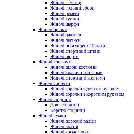
Жіночі гаманці
Жіночі головні убори
Жіночі ремені
Жіночі хустки
Жіночі шарфи
Жіночі брюки
Жіночі джинси
Жіночі легінси
Жіночі повсякденні брюки
Жіночі спортивні штани
Жіночі шорти
Жіночі костюми
Жіночі ділові костюми
Жіночі класичні костюми
Жіночі спортивні костюми
Жіночі сорочки
Жіночі сорочки з довгим рукавом
Жіночі сорочки з коротким рукавом
Жіночі спідниці
Довгі спідниці
Короткі спідниці
Жіночі сумки
Жіночі дорожні валізи
Жіночі клатчі
Жіночі косметички