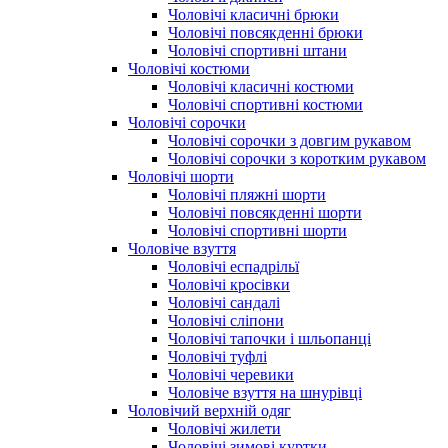
Чоловічі класичні брюки
Чоловічі повсякденні брюки
Чоловічі спортивні штани
Чоловічі костюми
Чоловічі класичні костюми
Чоловічі спортивні костюми
Чоловічі сорочки
Чоловічі сорочки з довгим рукавом
Чоловічі сорочки з коротким рукавом
Чоловічі шорти
Чоловічі пляжні шорти
Чоловічі повсякденні шорти
Чоловічі спортивні шорти
Чоловіче взуття
Чоловічі еспадрільї
Чоловічі кросівки
Чоловічі сандалі
Чоловічі сліпони
Чоловічі тапочки і шльопанці
Чоловічі туфлі
Чоловічі черевики
Чоловіче взуття на шнурівці
Чоловічий верхній одяг
Чоловічі жилети
Чоловічі зимові куртки