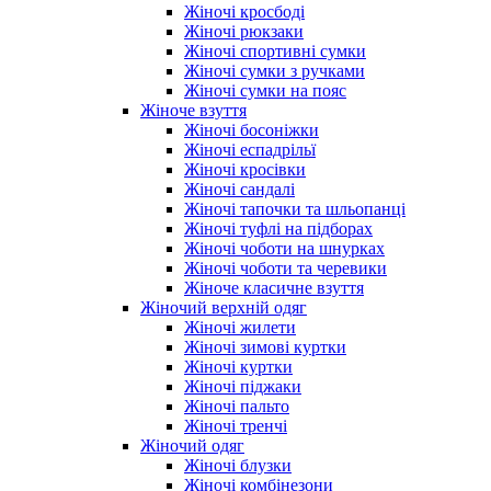
Жіночі кросбоді
Жіночі рюкзаки
Жіночі спортивні сумки
Жіночі сумки з ручками
Жіночі сумки на пояс
Жіноче взуття
Жіночі босоніжки
Жіночі еспадрільї
Жіночі кросівки
Жіночі сандалі
Жіночі тапочки та шльопанці
Жіночі туфлі на підборах
Жіночі чоботи на шнурках
Жіночі чоботи та черевики
Жіноче класичне взуття
Жіночий верхній одяг
Жіночі жилети
Жіночі зимові куртки
Жіночі куртки
Жіночі піджаки
Жіночі пальто
Жіночі тренчі
Жіночий одяг
Жіночі блузки
Жіночі комбінезони