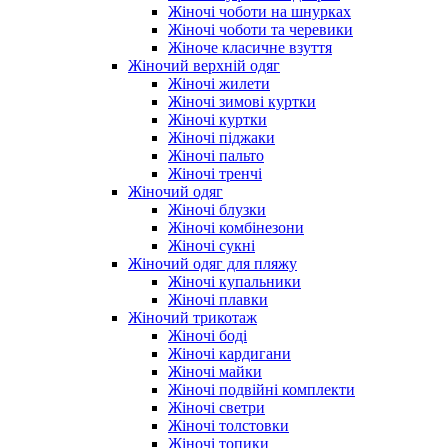
Жіночі чоботи на шнурках
Жіночі чоботи та черевики
Жіноче класичне взуття
Жіночий верхній одяг
Жіночі жилети
Жіночі зимові куртки
Жіночі куртки
Жіночі піджаки
Жіночі пальто
Жіночі тренчі
Жіночий одяг
Жіночі блузки
Жіночі комбінезони
Жіночі сукні
Жіночий одяг для пляжу
Жіночі купальники
Жіночі плавки
Жіночий трикотаж
Жіночі боді
Жіночі кардигани
Жіночі майки
Жіночі подвійні комплекти
Жіночі светри
Жіночі толстовки
Жіночі топики