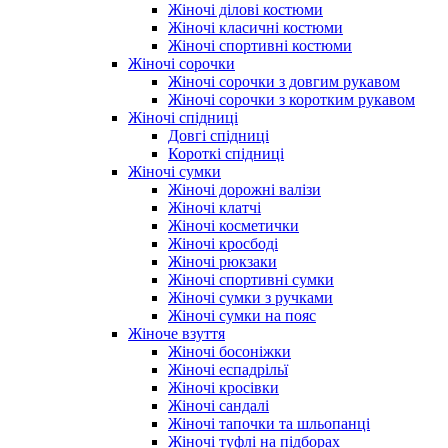
Жіночі ділові костюми
Жіночі класичні костюми
Жіночі спортивні костюми
Жіночі сорочки
Жіночі сорочки з довгим рукавом
Жіночі сорочки з коротким рукавом
Жіночі спідниці
Довгі спідниці
Короткі спідниці
Жіночі сумки
Жіночі дорожні валізи
Жіночі клатчі
Жіночі косметички
Жіночі кросбоді
Жіночі рюкзаки
Жіночі спортивні сумки
Жіночі сумки з ручками
Жіночі сумки на пояс
Жіноче взуття
Жіночі босоніжки
Жіночі еспадрільї
Жіночі кросівки
Жіночі сандалі
Жіночі тапочки та шльопанці
Жіночі туфлі на підборах