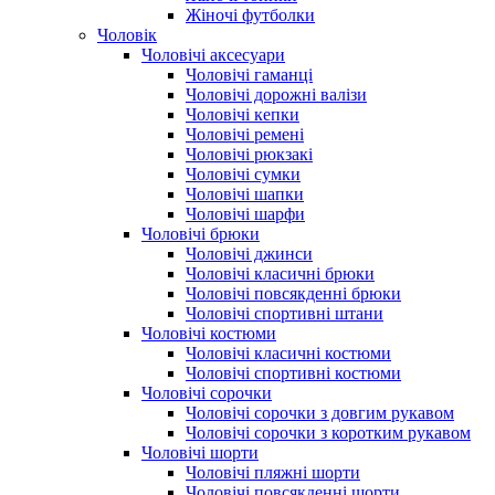
Жіночі футболки
Чоловік
Чоловічі аксесуари
Чоловічі гаманці
Чоловічі дорожні валізи
Чоловічі кепки
Чоловічі ремені
Чоловічі рюкзакі
Чоловічі сумки
Чоловічі шапки
Чоловічі шарфи
Чоловічі брюки
Чоловічі джинси
Чоловічі класичні брюки
Чоловічі повсякденні брюки
Чоловічі спортивні штани
Чоловічі костюми
Чоловічі класичні костюми
Чоловічі спортивні костюми
Чоловічі сорочки
Чоловічі сорочки з довгим рукавом
Чоловічі сорочки з коротким рукавом
Чоловічі шорти
Чоловічі пляжні шорти
Чоловічі повсякденні шорти