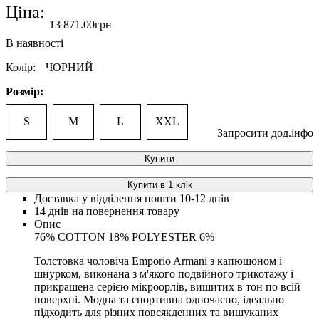
Ціна:
13 871
.
00
грн
Колір:
ЧОРНИЙ
Розмір:
S
M
L
XXL
Запросити дод.інфо
Купити
Купити в 1 клік
Доставка у відділення пошти 10-12 днів
14 днів на повернення товару
Опис
76% COTTON 18% POLYESTER 6%
Толстовка чоловіча Emporio Armani з капюшоном і
шнурком, виконана з м'якого подвійного трикотажу і
прикрашена серією мікроорлів, вишитих в тон по всій
поверхні. Модна та спортивна одночасно, ідеально
підходить для різних повсякденних та вишуканих