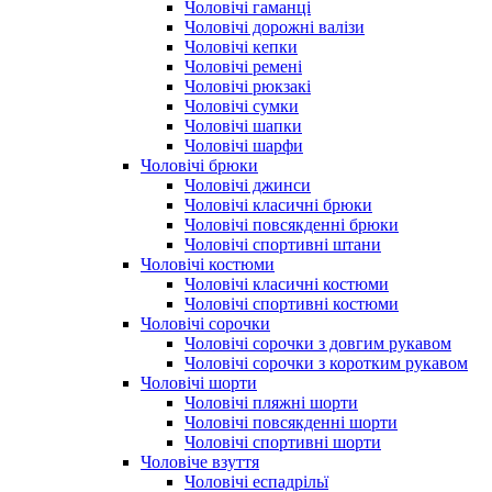
Чоловічі гаманці
Чоловічі дорожні валізи
Чоловічі кепки
Чоловічі ремені
Чоловічі рюкзакі
Чоловічі сумки
Чоловічі шапки
Чоловічі шарфи
Чоловічі брюки
Чоловічі джинси
Чоловічі класичні брюки
Чоловічі повсякденні брюки
Чоловічі спортивні штани
Чоловічі костюми
Чоловічі класичні костюми
Чоловічі спортивні костюми
Чоловічі сорочки
Чоловічі сорочки з довгим рукавом
Чоловічі сорочки з коротким рукавом
Чоловічі шорти
Чоловічі пляжні шорти
Чоловічі повсякденні шорти
Чоловічі спортивні шорти
Чоловіче взуття
Чоловічі еспадрільї