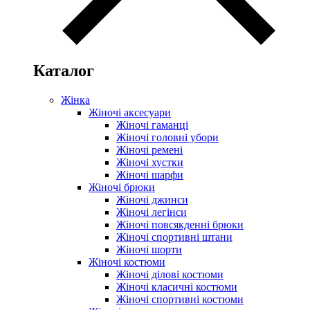
Каталог
Жінка
Жіночі аксесуари
Жіночі гаманці
Жіночі головні убори
Жіночі ремені
Жіночі хустки
Жіночі шарфи
Жіночі брюки
Жіночі джинси
Жіночі легінси
Жіночі повсякденні брюки
Жіночі спортивні штани
Жіночі шорти
Жіночі костюми
Жіночі ділові костюми
Жіночі класичні костюми
Жіночі спортивні костюми