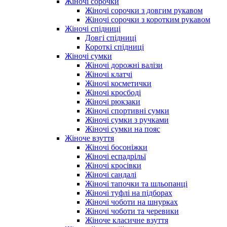
Жіночі сорочки
Жіночі сорочки з довгим рукавом
Жіночі сорочки з коротким рукавом
Жіночі спідниці
Довгі спідниці
Короткі спідниці
Жіночі сумки
Жіночі дорожні валізи
Жіночі клатчі
Жіночі косметички
Жіночі кросбоді
Жіночі рюкзаки
Жіночі спортивні сумки
Жіночі сумки з ручками
Жіночі сумки на пояс
Жіноче взуття
Жіночі босоніжки
Жіночі еспадрільї
Жіночі кросівки
Жіночі сандалі
Жіночі тапочки та шльопанці
Жіночі туфлі на підборах
Жіночі чоботи на шнурках
Жіночі чоботи та черевики
Жіноче класичне взуття