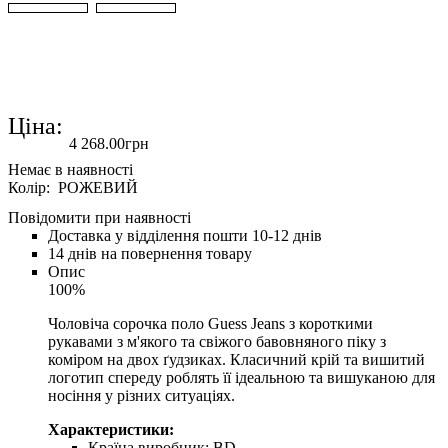
Ціна:
4 268
.
00
грн
Колір: РОЖЕВИЙ
Повідомити при наявності
Доставка у відділення пошти 10-12 днів
14 днів на повернення товару
Опис
100%
Чоловіча сорочка поло Guess Jeans з короткими
рукавами з м'якого та свіжого бавовняного піку з
коміром на двох ґудзиках. Класичний крій та вишитий
логотип спереду роблять її ідеальною та вишуканою для
носіння у різних ситуаціях.
Характеристики:
Країна виробник:
BD