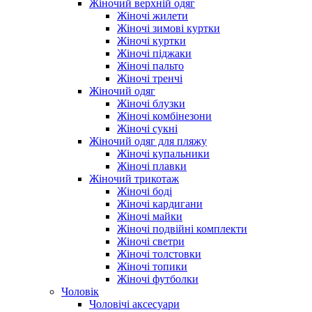
Жіночий верхній одяг
Жіночі жилети
Жіночі зимові куртки
Жіночі куртки
Жіночі піджаки
Жіночі пальто
Жіночі тренчі
Жіночий одяг
Жіночі блузки
Жіночі комбінезони
Жіночі сукні
Жіночий одяг для пляжу
Жіночі купальники
Жіночі плавки
Жіночий трикотаж
Жіночі боді
Жіночі кардигани
Жіночі майки
Жіночі подвійні комплекти
Жіночі светри
Жіночі толстовки
Жіночі топики
Жіночі футболки
Чоловік
Чоловічі аксесуари