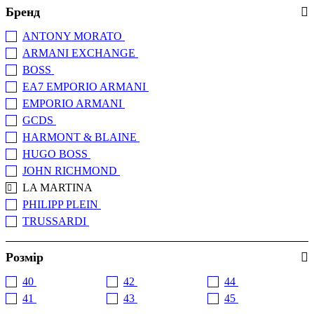
Бренд
ANTONY MORATO
(+6)
ARMANI EXCHANGE
(+4)
BOSS
(+2)
EA7 EMPORIO ARMANI
(+4)
EMPORIO ARMANI
(+4)
GCDS
(+2)
HARMONT & BLAINE
(+1)
HUGO BOSS
(+2)
JOHN RICHMOND
(+2)
LA MARTINA
PHILIPP PLEIN
(+1)
TRUSSARDI
(+1)
Розмір
40
42
44
(2)
(2)
(2)
41
43
45
(2)
(2)
(2)