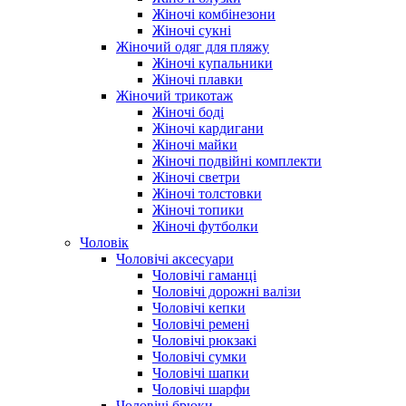
Жіночі комбінезони
Жіночі сукні
Жіночий одяг для пляжу
Жіночі купальники
Жіночі плавки
Жіночий трикотаж
Жіночі боді
Жіночі кардигани
Жіночі майки
Жіночі подвійні комплекти
Жіночі светри
Жіночі толстовки
Жіночі топики
Жіночі футболки
Чоловік
Чоловічі аксесуари
Чоловічі гаманці
Чоловічі дорожні валізи
Чоловічі кепки
Чоловічі ремені
Чоловічі рюкзакі
Чоловічі сумки
Чоловічі шапки
Чоловічі шарфи
Чоловічі брюки