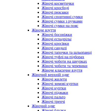
Жіночі косметички
Жіночі кросбоді
Жіночі рюкзаки
Жіночі спортивні сумки
Жіночі сумки з ручками
Жіночі сумки на пояс
Жіноче взуття
Жіночі босоніжки
Жіночі еспадрільї
Жіночі кросівки
Жіночі сандалі
Жіночі тапочки та шльопанці
Жіночі туфлі на підборах
Жіночі чоботи на шнурках
Жіночі чоботи та черевики
Жіноче класичне взуття
Жіночий верхній одяг
Жіночі жилети
Жіночі зимові куртки
Жіночі куртки
Жіночі піджаки
Жіночі пальто
Жіночі тренчі
Жіночий одяг
Жіночі блузки