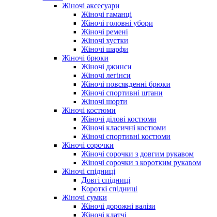
Жіночі аксесуари
Жіночі гаманці
Жіночі головні убори
Жіночі ремені
Жіночі хустки
Жіночі шарфи
Жіночі брюки
Жіночі джинси
Жіночі легінси
Жіночі повсякденні брюки
Жіночі спортивні штани
Жіночі шорти
Жіночі костюми
Жіночі ділові костюми
Жіночі класичні костюми
Жіночі спортивні костюми
Жіночі сорочки
Жіночі сорочки з довгим рукавом
Жіночі сорочки з коротким рукавом
Жіночі спідниці
Довгі спідниці
Короткі спідниці
Жіночі сумки
Жіночі дорожні валізи
Жіночі клатчі