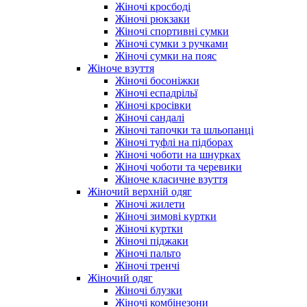
Жіночі кросбоді
Жіночі рюкзаки
Жіночі спортивні сумки
Жіночі сумки з ручками
Жіночі сумки на пояс
Жіноче взуття
Жіночі босоніжки
Жіночі еспадрільї
Жіночі кросівки
Жіночі сандалі
Жіночі тапочки та шльопанці
Жіночі туфлі на підборах
Жіночі чоботи на шнурках
Жіночі чоботи та черевики
Жіноче класичне взуття
Жіночий верхній одяг
Жіночі жилети
Жіночі зимові куртки
Жіночі куртки
Жіночі піджаки
Жіночі пальто
Жіночі тренчі
Жіночий одяг
Жіночі блузки
Жіночі комбінезони