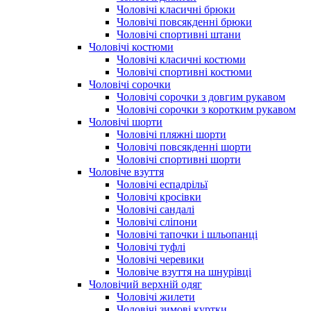
Чоловічі класичні брюки
Чоловічі повсякденні брюки
Чоловічі спортивні штани
Чоловічі костюми
Чоловічі класичні костюми
Чоловічі спортивні костюми
Чоловічі сорочки
Чоловічі сорочки з довгим рукавом
Чоловічі сорочки з коротким рукавом
Чоловічі шорти
Чоловічі пляжні шорти
Чоловічі повсякденні шорти
Чоловічі спортивні шорти
Чоловіче взуття
Чоловічі еспадрільї
Чоловічі кросівки
Чоловічі сандалі
Чоловічі сліпони
Чоловічі тапочки і шльопанці
Чоловічі туфлі
Чоловічі черевики
Чоловіче взуття на шнурівці
Чоловічий верхній одяг
Чоловічі жилети
Чоловічі зимові куртки