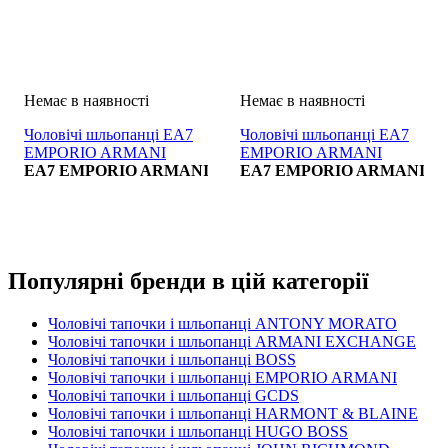
Чоловічі шльопанці EA7
Чоловічі шльопанці EA7
EMPORIO ARMANI
EMPORIO ARMANI
SHOES BEACHWEAR
EA7 EMPORIO ARMANI
SHOES BEACHWEAR
EA7 EMPORIO ARMANI
NERO
Популярні бренди в цій категорії
Чоловічі тапочки і шльопанці ANTONY MORATO
Чоловічі тапочки і шльопанці ARMANI EXCHANGE
Чоловічі тапочки і шльопанці BOSS
Чоловічі тапочки і шльопанці EMPORIO ARMANI
Чоловічі тапочки і шльопанці GCDS
Чоловічі тапочки і шльопанці HARMONT & BLAINE
Чоловічі тапочки і шльопанці HUGO BOSS