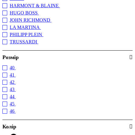
HARMONT & BLAINE
(+1)
HUGO BOSS
(+2)
JOHN RICHMOND
(+2)
LA MARTINA
(+2)
PHILIPP PLEIN
(+1)
TRUSSARDI
(+1)
Розмір
40
(4)
41
(4)
42
(4)
43
(3)
44
(2)
45
(2)
46
(1)
Колір