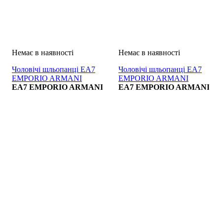
Чоловічі шльопанці EA7
Чоловічі шльопанці EA7
EMPORIO ARMANI
EMPORIO ARMANI
SHOES BEACHWEAR
EA7 EMPORIO ARMANI
SHOES BEACHWEAR
EA7 EMPORIO ARMANI
BIANCO
NERO