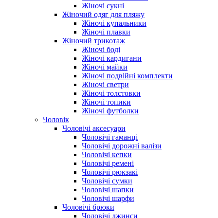
Жіночі сукні
Жіночий одяг для пляжу
Жіночі купальники
Жіночі плавки
Жіночий трикотаж
Жіночі боді
Жіночі кардигани
Жіночі майки
Жіночі подвійні комплекти
Жіночі светри
Жіночі толстовки
Жіночі топики
Жіночі футболки
Чоловік
Чоловічі аксесуари
Чоловічі гаманці
Чоловічі дорожні валізи
Чоловічі кепки
Чоловічі ремені
Чоловічі рюкзакі
Чоловічі сумки
Чоловічі шапки
Чоловічі шарфи
Чоловічі брюки
Чоловічі джинси