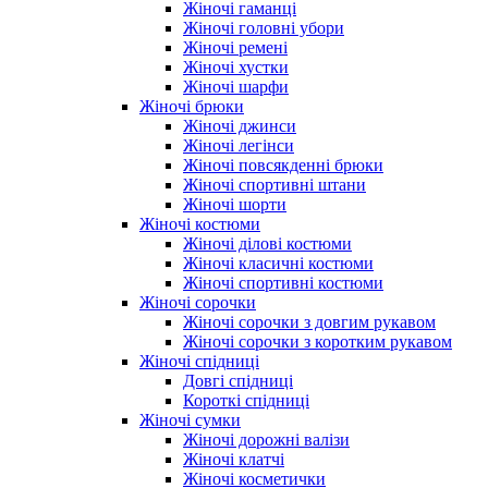
Жіночі гаманці
Жіночі головні убори
Жіночі ремені
Жіночі хустки
Жіночі шарфи
Жіночі брюки
Жіночі джинси
Жіночі легінси
Жіночі повсякденні брюки
Жіночі спортивні штани
Жіночі шорти
Жіночі костюми
Жіночі ділові костюми
Жіночі класичні костюми
Жіночі спортивні костюми
Жіночі сорочки
Жіночі сорочки з довгим рукавом
Жіночі сорочки з коротким рукавом
Жіночі спідниці
Довгі спідниці
Короткі спідниці
Жіночі сумки
Жіночі дорожні валізи
Жіночі клатчі
Жіночі косметички