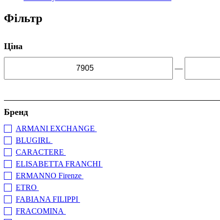
Фільтр
Ціна
—
Бренд
ARMANI EXCHANGE
(+6)
BLUGIRL
(+39)
CARACTERE
(+1)
ELISABETTA FRANCHI
(+42)
ERMANNO Firenze
(+7)
ETRO
(+10)
FABIANA FILIPPI
(+1)
FRACOMINA
(+17)