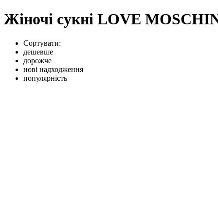
Жіночі сукні LOVE MOSCHI
Сортувати:
дешевше
дорожче
нові надходження
популярність