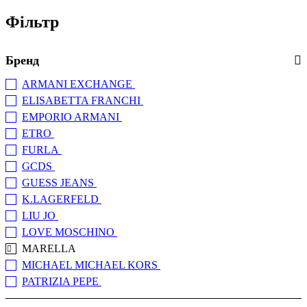
Фільтр
Бренд
ARMANI EXCHANGE
(+14)
ELISABETTA FRANCHI
(+11)
EMPORIO ARMANI
(+22)
ETRO
(+4)
FURLA
(+12)
GCDS
(+1)
GUESS JEANS
(+28)
K.LAGERFELD
(+20)
LIU JO
(+76)
LOVE MOSCHINO
(+25)
MARELLA
MICHAEL MICHAEL KORS
(+46)
PATRIZIA PEPE
(+24)
PINKO
(+144)