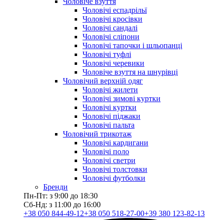
Чоловіче взуття
Чоловічі еспадрільї
Чоловічі кросівки
Чоловічі сандалі
Чоловічі сліпони
Чоловічі тапочки і шльопанці
Чоловічі туфлі
Чоловічі черевики
Чоловіче взуття на шнурівці
Чоловічий верхній одяг
Чоловічі жилети
Чоловічі зимові куртки
Чоловічі куртки
Чоловічі піджаки
Чоловічі пальта
Чоловічий трикотаж
Чоловічі кардигани
Чоловічі поло
Чоловічі светри
Чоловічі толстовки
Чоловічі футболки
Бренди
Пн-Пт: з 9:00 до 18:30
Сб-Нд: з 11:00 до 16:00
+38 050 844-49-12
+38 050 518-27-00
+39 380 123-82-13