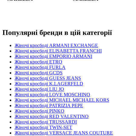
Популярні бренди в цій категорії
Жіночі кросбоді ARMANI EXCHANGE
Жіночі кросбоді ELISABETTA FRANCHI
Жіночі кросбоді EMPORIO ARMANI
Жіночі кросбоді ETRO
Жіночі кросбоді FURLA
Жіночі кросбоді GCDS
Жіночі кросбоді GUESS JEANS
Жіночі кросбоді K.LAGERFELD
Жіночі кросбоді LIU JO
Жіночі кросбоді LOVE MOSCHINO
Жіночі кросбоді MICHAEL MICHAEL KORS
Жіночі кросбоді PATRIZIA PEPE
Жіночі кросбоді PINKO
Жіночі кросбоді RED VALENTINO
Жіночі кросбоді TRUSSARDI
Жіночі кросбоді TWIN-SET
Жіночі кросбоді VERSACE JEANS COUTURE