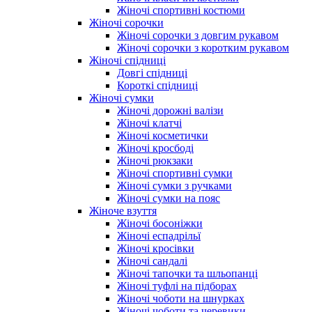
Жіночі спортивні костюми
Жіночі сорочки
Жіночі сорочки з довгим рукавом
Жіночі сорочки з коротким рукавом
Жіночі спідниці
Довгі спідниці
Короткі спідниці
Жіночі сумки
Жіночі дорожні валізи
Жіночі клатчі
Жіночі косметички
Жіночі кросбоді
Жіночі рюкзаки
Жіночі спортивні сумки
Жіночі сумки з ручками
Жіночі сумки на пояс
Жіноче взуття
Жіночі босоніжки
Жіночі еспадрільї
Жіночі кросівки
Жіночі сандалі
Жіночі тапочки та шльопанці
Жіночі туфлі на підборах
Жіночі чоботи на шнурках
Жіночі чоботи та черевики