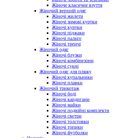
Жіноче класичне взуття
Жіночий верхній одяг
Жіночі жилети
Жіночі зимові куртки
Жіночі куртки
Жіночі піджаки
Жіночі пальто
Жіночі тренчі
Жіночий одяг
Жіночі блузки
Жіночі комбінезони
Жіночі сукні
Жіночий одяг для пляжу
Жіночі купальники
Жіночі плавки
Жіночий трикотаж
Жіночі боді
Жіночі кардигани
Жіночі майки
Жіночі подвійні комплекти
Жіночі светри
Жіночі толстовки
Жіночі топики
Жіночі футболки