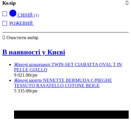
Колір
RED VALENTINO
(+3)
TRUSSARDI
(+10)
СИНІЙ
(1)
TWIN-SET
(+36)
РОЖЕВИЙ
(1)
VERSACE JEANS COUTURE
(+11)
Очистити вибір
В наявності у Києві
Жіночі шльопанці TWIN-SET CIABATTA OVAL T IN
PELLE GIALLO
9 021
.
00
грн
Жіночі шорти NENETTE BERMUDA C/PIEGHE
TESSUTO RASATELLO COTONE BEIGE
5 335
.
00
грн