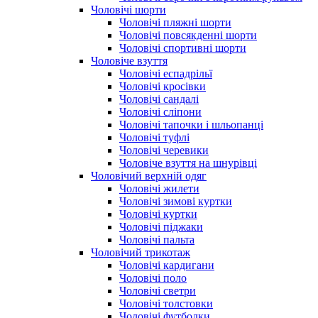
Чоловічі шорти
Чоловічі пляжні шорти
Чоловічі повсякденні шорти
Чоловічі спортивні шорти
Чоловіче взуття
Чоловічі еспадрільї
Чоловічі кросівки
Чоловічі сандалі
Чоловічі сліпони
Чоловічі тапочки і шльопанці
Чоловічі туфлі
Чоловічі черевики
Чоловіче взуття на шнурівці
Чоловічий верхній одяг
Чоловічі жилети
Чоловічі зимові куртки
Чоловічі куртки
Чоловічі піджаки
Чоловічі пальта
Чоловічий трикотаж
Чоловічі кардигани
Чоловічі поло
Чоловічі светри
Чоловічі толстовки
Чоловічі футболки