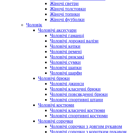
Жіночі светри
Жіночі толстовки
Жіночі топики
Жіночі футболки
Чоловік
Чоловічі аксесуари
Чоловічі гаманці
Чоловічі дорожні валізи
Чоловічі кепки
Чоловічі ремені
Чоловічі рюкзакі
Чоловічі сумки
Чоловічі шапки
Чоловічі шарфи
Чоловічі брюки
Чоловічі джинси
Чоловічі класичні брюки
Чоловічі повсякденні брюки
Чоловічі спортивні штани
Чоловічі костюми
Чоловічі класичні костюми
Чоловічі спортивні костюми
Чоловічі сорочки
Чоловічі сорочки з довгим рукавом
Чоловічі сорочки з коротким рукавом