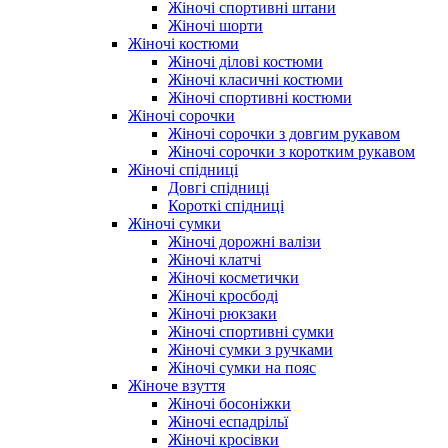
Жіночі спортивні штани
Жіночі шорти
Жіночі костюми
Жіночі ділові костюми
Жіночі класичні костюми
Жіночі спортивні костюми
Жіночі сорочки
Жіночі сорочки з довгим рукавом
Жіночі сорочки з коротким рукавом
Жіночі спідниці
Довгі спідниці
Короткі спідниці
Жіночі сумки
Жіночі дорожні валізи
Жіночі клатчі
Жіночі косметички
Жіночі кросбоді
Жіночі рюкзаки
Жіночі спортивні сумки
Жіночі сумки з ручками
Жіночі сумки на пояс
Жіноче взуття
Жіночі босоніжки
Жіночі еспадрільї
Жіночі кросівки