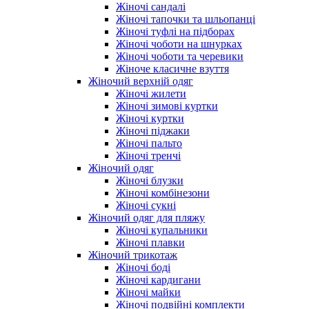
Жіночі сандалі
Жіночі тапочки та шльопанці
Жіночі туфлі на підборах
Жіночі чоботи на шнурках
Жіночі чоботи та черевики
Жіноче класичне взуття
Жіночий верхній одяг
Жіночі жилети
Жіночі зимові куртки
Жіночі куртки
Жіночі піджаки
Жіночі пальто
Жіночі тренчі
Жіночий одяг
Жіночі блузки
Жіночі комбінезони
Жіночі сукні
Жіночий одяг для пляжу
Жіночі купальники
Жіночі плавки
Жіночий трикотаж
Жіночі боді
Жіночі кардигани
Жіночі майки
Жіночі подвійні комплекти