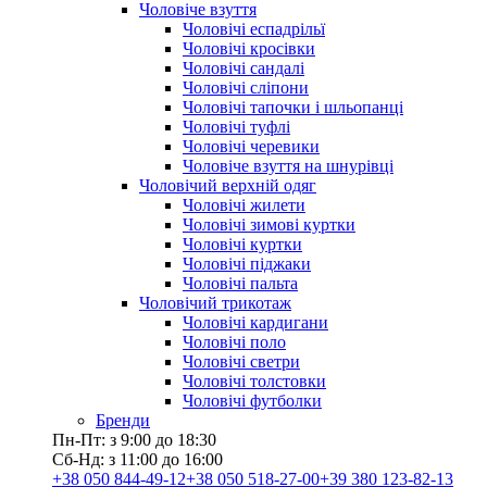
Чоловіче взуття
Чоловічі еспадрільї
Чоловічі кросівки
Чоловічі сандалі
Чоловічі сліпони
Чоловічі тапочки і шльопанці
Чоловічі туфлі
Чоловічі черевики
Чоловіче взуття на шнурівці
Чоловічий верхній одяг
Чоловічі жилети
Чоловічі зимові куртки
Чоловічі куртки
Чоловічі піджаки
Чоловічі пальта
Чоловічий трикотаж
Чоловічі кардигани
Чоловічі поло
Чоловічі светри
Чоловічі толстовки
Чоловічі футболки
Бренди
Пн-Пт: з 9:00 до 18:30
Сб-Нд: з 11:00 до 16:00
+38 050 844-49-12
+38 050 518-27-00
+39 380 123-82-13