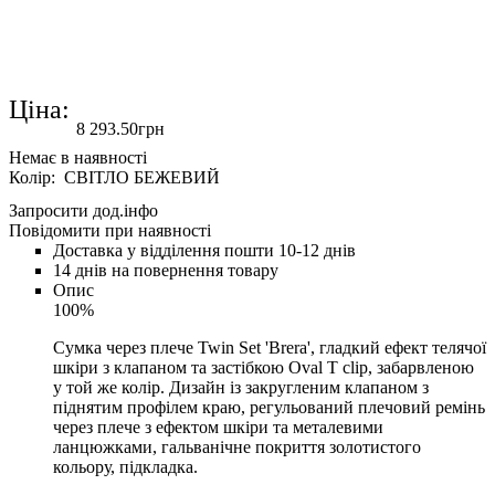
Ціна:
8 293
.
50
грн
Колір: СВІТЛО БЕЖЕВИЙ
Запросити дод.інфо
Повідомити при наявності
Доставка у відділення пошти 10-12 днів
14 днів на повернення товару
Опис
100%
Сумка через плече Twin Set 'Brera', гладкий ефект телячої
шкіри з клапаном та застібкою Oval T clip, забарвленою
у той же колір. Дизайн із закругленим клапаном з
піднятим профілем краю, регульований плечовий ремінь
через плече з ефектом шкіри та металевими
ланцюжками, гальванічне покриття золотистого
кольору, підкладка.