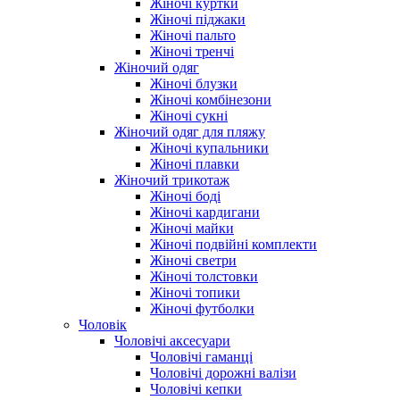
Жіночі куртки
Жіночі піджаки
Жіночі пальто
Жіночі тренчі
Жіночий одяг
Жіночі блузки
Жіночі комбінезони
Жіночі сукні
Жіночий одяг для пляжу
Жіночі купальники
Жіночі плавки
Жіночий трикотаж
Жіночі боді
Жіночі кардигани
Жіночі майки
Жіночі подвійні комплекти
Жіночі светри
Жіночі толстовки
Жіночі топики
Жіночі футболки
Чоловік
Чоловічі аксесуари
Чоловічі гаманці
Чоловічі дорожні валізи
Чоловічі кепки