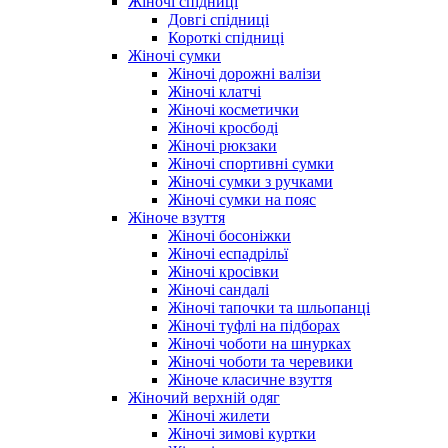
Жіночі спідниці
Довгі спідниці
Короткі спідниці
Жіночі сумки
Жіночі дорожні валізи
Жіночі клатчі
Жіночі косметички
Жіночі кросбоді
Жіночі рюкзаки
Жіночі спортивні сумки
Жіночі сумки з ручками
Жіночі сумки на пояс
Жіноче взуття
Жіночі босоніжки
Жіночі еспадрільї
Жіночі кросівки
Жіночі сандалі
Жіночі тапочки та шльопанці
Жіночі туфлі на підборах
Жіночі чоботи на шнурках
Жіночі чоботи та черевики
Жіноче класичне взуття
Жіночий верхній одяг
Жіночі жилети
Жіночі зимові куртки