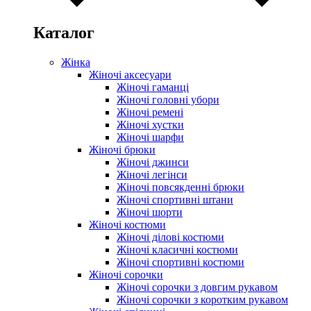
Каталог
Жінка
Жіночі аксесуари
Жіночі гаманці
Жіночі головні убори
Жіночі ремені
Жіночі хустки
Жіночі шарфи
Жіночі брюки
Жіночі джинси
Жіночі легінси
Жіночі повсякденні брюки
Жіночі спортивні штани
Жіночі шорти
Жіночі костюми
Жіночі ділові костюми
Жіночі класичні костюми
Жіночі спортивні костюми
Жіночі сорочки
Жіночі сорочки з довгим рукавом
Жіночі сорочки з коротким рукавом