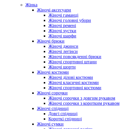
Жінка
Жіночі аксесуари
Жіночі гаманці
Жіночі головні убори
Жіночі ремені
Жіночі хустки
Жіночі шарфи
Жіночі брюки
Жіночі джинси
Жіночі легінси
Жіночі повсякденні брюки
Жіночі спортивні штани
Жіночі шорти
Жіночі костюми
Жіночі ділові костюми
Жіночі класичні костюми
Жіночі спортивні костюми
Жіночі сорочки
Жіночі сорочки з довгим рукавом
Жіночі сорочки з коротким рукавом
Жіночі спідниці
Довгі спідниці
Короткі спідниці
Жіночі сумки