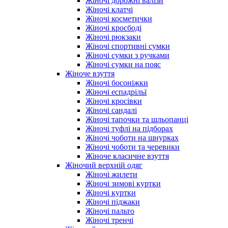
Жіночі дорожні валізи
Жіночі клатчі
Жіночі косметички
Жіночі кросбоді
Жіночі рюкзаки
Жіночі спортивні сумки
Жіночі сумки з ручками
Жіночі сумки на пояс
Жіноче взуття
Жіночі босоніжки
Жіночі еспадрільї
Жіночі кросівки
Жіночі сандалі
Жіночі тапочки та шльопанці
Жіночі туфлі на підборах
Жіночі чоботи на шнурках
Жіночі чоботи та черевики
Жіноче класичне взуття
Жіночий верхній одяг
Жіночі жилети
Жіночі зимові куртки
Жіночі куртки
Жіночі піджаки
Жіночі пальто
Жіночі тренчі