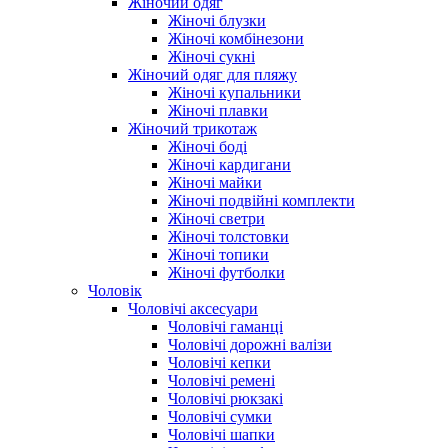
Жіночий одяг
Жіночі блузки
Жіночі комбінезони
Жіночі сукні
Жіночий одяг для пляжу
Жіночі купальники
Жіночі плавки
Жіночий трикотаж
Жіночі боді
Жіночі кардигани
Жіночі майки
Жіночі подвійні комплекти
Жіночі светри
Жіночі толстовки
Жіночі топики
Жіночі футболки
Чоловік
Чоловічі аксесуари
Чоловічі гаманці
Чоловічі дорожні валізи
Чоловічі кепки
Чоловічі ремені
Чоловічі рюкзакі
Чоловічі сумки
Чоловічі шапки