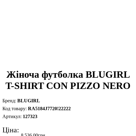
Жіноча футболка BLUGIRL
T-SHIRT CON PIZZO NERO
BLUGIRL
RA5184J7720!22222
127323
Ціна:
8 536
.
00
грн