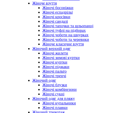
Жіноче взуття
Жіночі босоніжки
Жіночі еспадрільї
Жіночі кросівки
Жіночі сандалі
Жіночі тапочки та шльопанці
Жіночі туфлі на підборах
Жіночі чоботи на шнурках
Жіночі чоботи та черевики
Жіноче класичне взуття
Жіночий верхній одяг
Жіночі жилети
Жіночі зимові куртки
Жіночі куртки
Жіночі піджаки
Жіночі пальто
Жіночі тренчі
Жіночий одяг
Жіночі блузки
Жіночі комбінезони
Жіночі сукні
Жіночий одяг для пляжу
Жіночі купальники
Жіночі плавки
Жіночий трикотаж