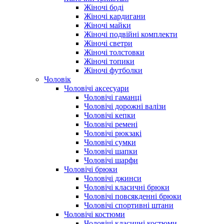
Жіночі боді
Жіночі кардигани
Жіночі майки
Жіночі подвійні комплекти
Жіночі светри
Жіночі толстовки
Жіночі топики
Жіночі футболки
Чоловік
Чоловічі аксесуари
Чоловічі гаманці
Чоловічі дорожні валізи
Чоловічі кепки
Чоловічі ремені
Чоловічі рюкзакі
Чоловічі сумки
Чоловічі шапки
Чоловічі шарфи
Чоловічі брюки
Чоловічі джинси
Чоловічі класичні брюки
Чоловічі повсякденні брюки
Чоловічі спортивні штани
Чоловічі костюми
Чоловічі класичні костюми