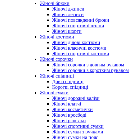
Жіночі брюки
Жіночі джинси
Жіночі легінси
Жіночі повсякденні брюки
Жіночі спортивні штани
Жіночі шорти
Жіночі костюми
Жіночі ділові костюми
Жіночі класичні костюми
Жіночі спортивні костюми
Жіночі сорочки
Жіночі сорочки з довгим рукавом
Жіночі сорочки з коротким рукавом
Жіночі спідниці
Довгі спідниці
Короткі спідниці
Жіночі сумки
Жіночі дорожні валізи
Жіночі клатчі
Жіночі косметички
Жіночі кросбоді
Жіночі рюкзаки
Жіночі спортивні сумки
Жіночі сумки з ручками
Жіночі сумки на пояс