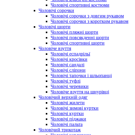
Чоловічі спортивні костюми
Чоловічі сорочки
Чоловічі сорочки з довгим рукавом
Чоловічі сорочки з коротким рукавом
Чоловічі шорти
Чоловічі пляжні шорти
Чоловічі повсякденні шорти
Чоловічі спортивні шорти
Чоловіче взуття
Чоловічі еспадрільї
Чоловічі кросівки
Чоловічі сандалі
Чоловічі сліпони
Чоловічі тапочки і шльопанці
Чоловічі туфлі
Чоловічі черевики
Чоловіче взуття на шнурівці
Чоловічий верхній одяг
Чоловічі жилети
Чоловічі зимові куртки
Чоловічі куртки
Чоловічі піджаки
Чоловічі пальта
Чоловічий трикотаж