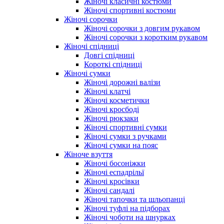
Жіночі класичні костюми
Жіночі спортивні костюми
Жіночі сорочки
Жіночі сорочки з довгим рукавом
Жіночі сорочки з коротким рукавом
Жіночі спідниці
Довгі спідниці
Короткі спідниці
Жіночі сумки
Жіночі дорожні валізи
Жіночі клатчі
Жіночі косметички
Жіночі кросбоді
Жіночі рюкзаки
Жіночі спортивні сумки
Жіночі сумки з ручками
Жіночі сумки на пояс
Жіноче взуття
Жіночі босоніжки
Жіночі еспадрільї
Жіночі кросівки
Жіночі сандалі
Жіночі тапочки та шльопанці
Жіночі туфлі на підборах
Жіночі чоботи на шнурках