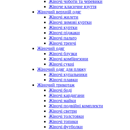
Жіночі чоботи та черевики
Жіноче класичне взуття
Жіночий верхній одяг
Жіночі жилети
Жіночі зимові куртки
Жіночі куртки
Жіночі піджаки
Жіночі пальто
Жіночі тренчі
Жіночий одяг
Жіночі блузки
Жіночі комбінезони
Жіночі сукні
Жіночий одяг для пляжу
Жіночі купальники
Жіночі плавки
Жіночий трикотаж
Жіночі боді
Жіночі кардигани
Жіночі майки
Жіночі подвійні комплекти
Жіночі светри
Жіночі толстовки
Жіночі топики
Жіночі футболки