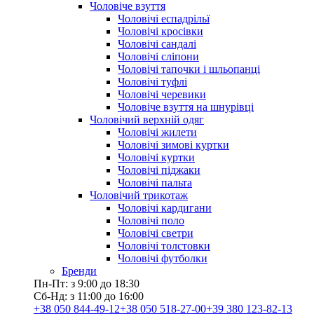
Чоловіче взуття
Чоловічі еспадрільї
Чоловічі кросівки
Чоловічі сандалі
Чоловічі сліпони
Чоловічі тапочки і шльопанці
Чоловічі туфлі
Чоловічі черевики
Чоловіче взуття на шнурівці
Чоловічий верхній одяг
Чоловічі жилети
Чоловічі зимові куртки
Чоловічі куртки
Чоловічі піджаки
Чоловічі пальта
Чоловічий трикотаж
Чоловічі кардигани
Чоловічі поло
Чоловічі светри
Чоловічі толстовки
Чоловічі футболки
Бренди
Пн-Пт: з 9:00 до 18:30
Сб-Нд: з 11:00 до 16:00
+38 050 844-49-12
+38 050 518-27-00
+39 380 123-82-13