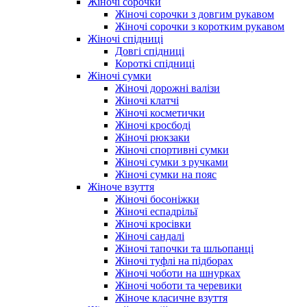
Жіночі сорочки
Жіночі сорочки з довгим рукавом
Жіночі сорочки з коротким рукавом
Жіночі спідниці
Довгі спідниці
Короткі спідниці
Жіночі сумки
Жіночі дорожні валізи
Жіночі клатчі
Жіночі косметички
Жіночі кросбоді
Жіночі рюкзаки
Жіночі спортивні сумки
Жіночі сумки з ручками
Жіночі сумки на пояс
Жіноче взуття
Жіночі босоніжки
Жіночі еспадрільї
Жіночі кросівки
Жіночі сандалі
Жіночі тапочки та шльопанці
Жіночі туфлі на підборах
Жіночі чоботи на шнурках
Жіночі чоботи та черевики
Жіноче класичне взуття