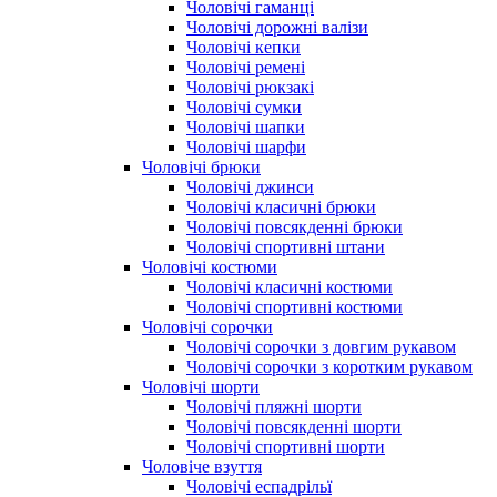
Чоловічі гаманці
Чоловічі дорожні валізи
Чоловічі кепки
Чоловічі ремені
Чоловічі рюкзакі
Чоловічі сумки
Чоловічі шапки
Чоловічі шарфи
Чоловічі брюки
Чоловічі джинси
Чоловічі класичні брюки
Чоловічі повсякденні брюки
Чоловічі спортивні штани
Чоловічі костюми
Чоловічі класичні костюми
Чоловічі спортивні костюми
Чоловічі сорочки
Чоловічі сорочки з довгим рукавом
Чоловічі сорочки з коротким рукавом
Чоловічі шорти
Чоловічі пляжні шорти
Чоловічі повсякденні шорти
Чоловічі спортивні шорти
Чоловіче взуття
Чоловічі еспадрільї