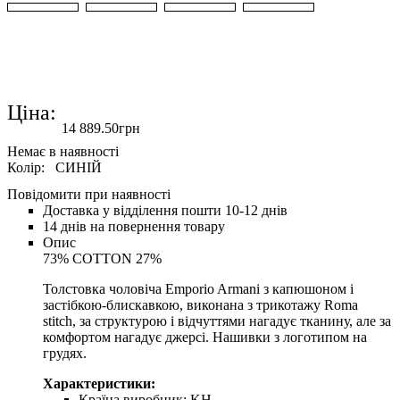
Ціна:
14 889
.
50
грн
Колір:
СИНІЙ
Повідомити при наявності
Доставка у відділення пошти 10-12 днів
14 днів на повернення товару
Опис
73% COTTON 27%
Толстовка чоловіча Emporio Armani з капюшоном і
застібкою-блискавкою, виконана з трикотажу Roma
stitch, за структурою і відчуттями нагадує тканину, але за
комфортом нагадує джерсі. Нашивки з логотипом на
грудях.
Характеристики:
Країна виробник:
KH