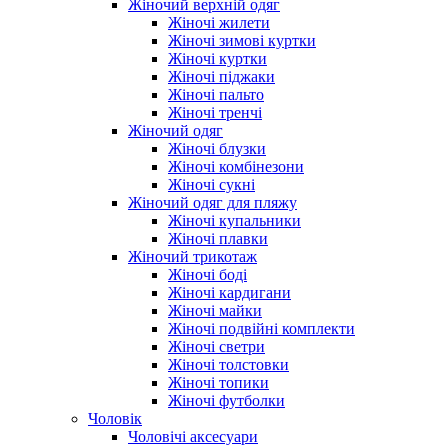
Жіночий верхній одяг
Жіночі жилети
Жіночі зимові куртки
Жіночі куртки
Жіночі піджаки
Жіночі пальто
Жіночі тренчі
Жіночий одяг
Жіночі блузки
Жіночі комбінезони
Жіночі сукні
Жіночий одяг для пляжу
Жіночі купальники
Жіночі плавки
Жіночий трикотаж
Жіночі боді
Жіночі кардигани
Жіночі майки
Жіночі подвійні комплекти
Жіночі светри
Жіночі толстовки
Жіночі топики
Жіночі футболки
Чоловік
Чоловічі аксесуари