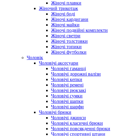
Жіночі плавки
Жіночий трикотаж
Жіночі боді
Жіночі кардигани
Жіночі майки
Жіночі подвійні комплекти
Жіночі светри
Жіночі толстовки
Жіночі топики
Жіночі футболки
Чоловік
Чоловічі аксесуари
Чоловічі гаманці
Чоловічі дорожні валізи
Чоловічі кепки
Чоловічі ремені
Чоловічі рюкзакі
Чоловічі сумки
Чоловічі шапки
Чоловічі шарфи
Чоловічі брюки
Чоловічі джинси
Чоловічі класичні брюки
Чоловічі повсякденні брюки
Чоловічі спортивні штани