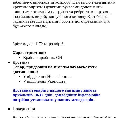
забезпечує винятковий комфорт. Цей виріб з елегантним
круглим вирізом і довгими рукавами доповнений
вишитим логотипом на грудях та ребристими краями,
що надають виробу вишуканого вигляду. Застібка на
гудзики завершує дизайн і робить його ідеальним для
будь-якого випадку.
Зріст моделі 1,72 м, розмір S.
Характеристики:
Країна виробник:
CN
Доставка
Товар, придбаний на Brands-Italy може бути
доставлений:
У відділення Нова Пошта;
У відділення Укрпошта.
Доставка товарів з нашого магазину займає
приблизно 10-12 днів, докладнішу інформацію
потрібно уточнювати у наших менеджерів.
Повернення
Якщо з будь-яких причин замовлення не підійшло Вам, у