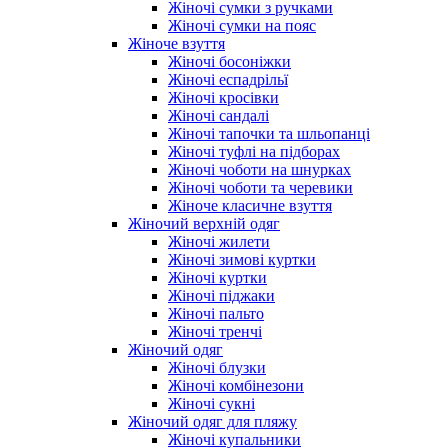
Жіночі сумки з ручками
Жіночі сумки на пояс
Жіноче взуття
Жіночі босоніжки
Жіночі еспадрільї
Жіночі кросівки
Жіночі сандалі
Жіночі тапочки та шльопанці
Жіночі туфлі на підборах
Жіночі чоботи на шнурках
Жіночі чоботи та черевики
Жіноче класичне взуття
Жіночий верхній одяг
Жіночі жилети
Жіночі зимові куртки
Жіночі куртки
Жіночі піджаки
Жіночі пальто
Жіночі тренчі
Жіночий одяг
Жіночі блузки
Жіночі комбінезони
Жіночі сукні
Жіночий одяг для пляжу
Жіночі купальники