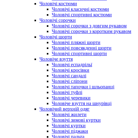
Чоловічі костюми
Чоловічі класичні костюми
Чоловічі спортивні костюми
Чоловічі сорочки
Чоловічі сорочки з довгим рукавом
Чоловічі сорочки з коротким рукавом
Чоловічі шорти
Чоловічі пляжні шорти
Чоловічі повсякденні шорти
Чоловічі спортивні шорти
Чоловіче взуття
Чоловічі еспадрільї
Чоловічі кросівки
Чоловічі сандалі
Чоловічі сліпони
Чоловічі тапочки і шльопанці
Чоловічі туфлі
Чоловічі черевики
Чоловіче взуття на шнурівці
Чоловічий верхній одяг
Чоловічі жилети
Чоловічі зимові куртки
Чоловічі куртки
Чоловічі піджаки
Чоловічі пальта