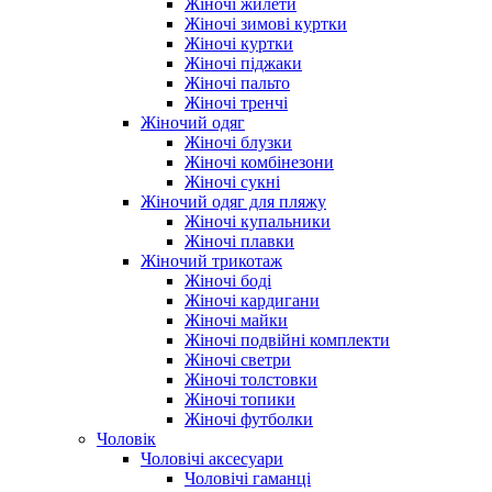
Жіночі жилети
Жіночі зимові куртки
Жіночі куртки
Жіночі піджаки
Жіночі пальто
Жіночі тренчі
Жіночий одяг
Жіночі блузки
Жіночі комбінезони
Жіночі сукні
Жіночий одяг для пляжу
Жіночі купальники
Жіночі плавки
Жіночий трикотаж
Жіночі боді
Жіночі кардигани
Жіночі майки
Жіночі подвійні комплекти
Жіночі светри
Жіночі толстовки
Жіночі топики
Жіночі футболки
Чоловік
Чоловічі аксесуари
Чоловічі гаманці