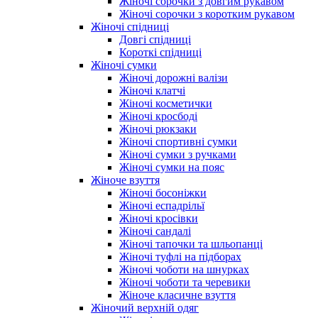
Жіночі сорочки з довгим рукавом
Жіночі сорочки з коротким рукавом
Жіночі спідниці
Довгі спідниці
Короткі спідниці
Жіночі сумки
Жіночі дорожні валізи
Жіночі клатчі
Жіночі косметички
Жіночі кросбоді
Жіночі рюкзаки
Жіночі спортивні сумки
Жіночі сумки з ручками
Жіночі сумки на пояс
Жіноче взуття
Жіночі босоніжки
Жіночі еспадрільї
Жіночі кросівки
Жіночі сандалі
Жіночі тапочки та шльопанці
Жіночі туфлі на підборах
Жіночі чоботи на шнурках
Жіночі чоботи та черевики
Жіноче класичне взуття
Жіночий верхній одяг