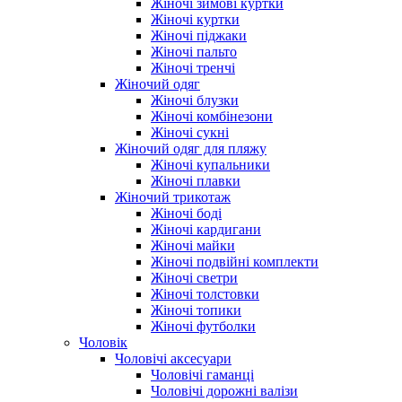
Жіночі зимові куртки
Жіночі куртки
Жіночі піджаки
Жіночі пальто
Жіночі тренчі
Жіночий одяг
Жіночі блузки
Жіночі комбінезони
Жіночі сукні
Жіночий одяг для пляжу
Жіночі купальники
Жіночі плавки
Жіночий трикотаж
Жіночі боді
Жіночі кардигани
Жіночі майки
Жіночі подвійні комплекти
Жіночі светри
Жіночі толстовки
Жіночі топики
Жіночі футболки
Чоловік
Чоловічі аксесуари
Чоловічі гаманці
Чоловічі дорожні валізи