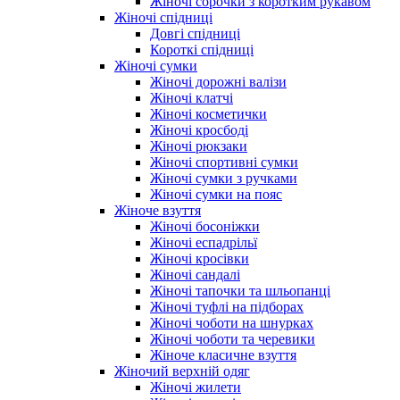
Жіночі сорочки з коротким рукавом
Жіночі спідниці
Довгі спідниці
Короткі спідниці
Жіночі сумки
Жіночі дорожні валізи
Жіночі клатчі
Жіночі косметички
Жіночі кросбоді
Жіночі рюкзаки
Жіночі спортивні сумки
Жіночі сумки з ручками
Жіночі сумки на пояс
Жіноче взуття
Жіночі босоніжки
Жіночі еспадрільї
Жіночі кросівки
Жіночі сандалі
Жіночі тапочки та шльопанці
Жіночі туфлі на підборах
Жіночі чоботи на шнурках
Жіночі чоботи та черевики
Жіноче класичне взуття
Жіночий верхній одяг
Жіночі жилети