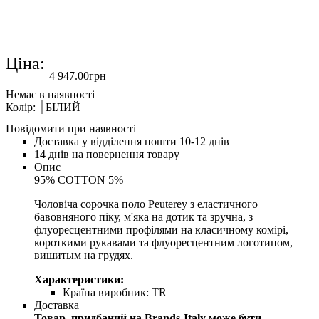
Ціна:
4 947
.
00
грн
Колір:
БІЛИЙ
Повідомити при наявності
Доставка у відділення пошти 10-12 днів
14 днів на повернення товару
Опис
95% COTTON 5%
Чоловіча сорочка поло Peuterey з еластичного
бавовняного піку, м'яка на дотик та зручна, з
флуоресцентними профілями на класичному комірі,
короткими рукавами та флуоресцентним логотипом,
вишитым на грудях.
Характеристики:
Країна виробник:
TR
Доставка
Товар, придбаний на Brands-Italy може бути